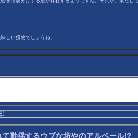
会を階層分けする壁が存在するようですね。それが、果たして
美味しい獲物でしょうね」
王
】
て動揺するウブな坊やのアルベール!?