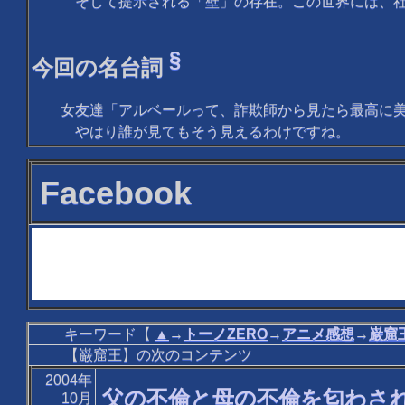
そして提示される「壁」の存在。この世界には、社
§
今回の名台詞
女友達「アルベールって、詐欺師から見たら最高に
やはり誰が見てもそう見えるわけですね。
Facebook
キーワード【
▲
→
トーノZERO
→
アニメ感想
→
巌窟
【巌窟王】の次のコンテンツ
2004年
父の不倫と母の不倫を匂わされ
10月