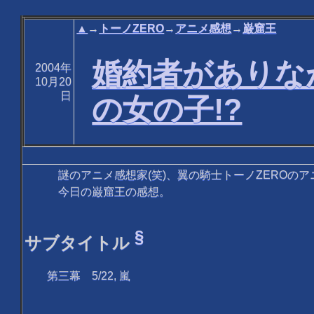
▲
→
トーノZERO
→
アニメ感想
→
巌窟王
婚約者がありな
2004年
10月20
日
の女の子!?
謎のアニメ感想家(笑)、翼の騎士トーノZEROのア
今日の巌窟王の感想。
§
サブタイトル
第三幕 5/22, 嵐