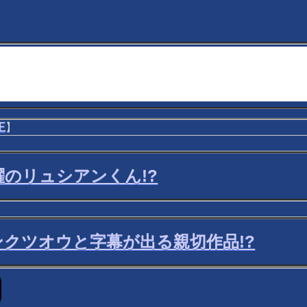
王
】
のリュシアンくん!?
ガンクツオウと字幕が出る親切作品!?