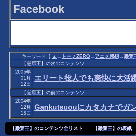
Facebook
キーワード【
▲
→
トーノZERO
→
アニメ感想
→
巌窟
【巌窟王】の次のコンテンツ
2005年
エリート役人でも爽快に大活躍
01月
12日
【巌窟王】の前のコンテンツ
2004年
Gankutsuouにカタカナで
12月
15日
【巌窟王】のコンテンツ全リスト
【巌窟王】の表紙