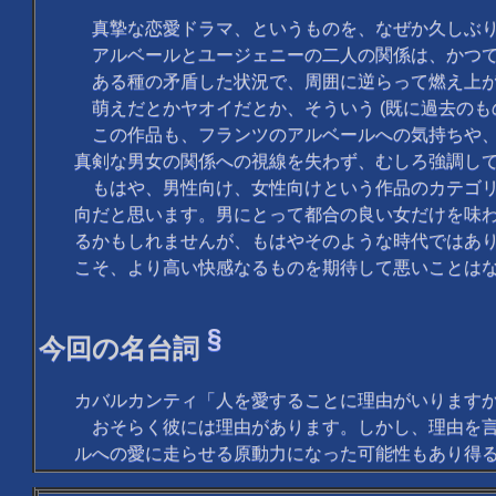
真摯な恋愛ドラマ、というものを、なぜか久しぶり
アルベールとユージェニーの二人の関係は、かつて
ある種の矛盾した状況で、周囲に逆らって燃え上が
萌えだとかヤオイだとか、そういう (既に過去のも
この作品も、フランツのアルベールへの気持ちや、
真剣な男女の関係への視線を失わず、むしろ強調し
もはや、男性向け、女性向けという作品のカテゴリ
向だと思います。男にとって都合の良い女だけを味
るかもしれませんが、もはやそのような時代ではあ
こそ、より高い快感なるものを期待して悪いことは
§
今回の名台詞
カバルカンティ「人を愛することに理由がいります
おそらく彼には理由があります。しかし、理由を言
ルへの愛に走らせる原動力になった可能性もあり得る