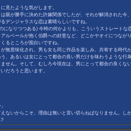
に見たような気がします。
は親が勝手に決めた許嫁関係でしたが、それが解消された今、
るデンジャラスな恋は素晴らしいですね。
のになりつつある) 今時の何かよりも、こういうストレートな
アルベールが抱く伯爵への好意など、どこかヤオイにつながり
てくるところが面白いですね。
が無意味化され、男も女も同じ作品を楽しみ、共有する時代が
わう、あるいは女にとって都合の良い男だけを味わうような行
りません。そして、むしろ今現在は、男にとって都合の良くな
ないだろうと思います。
か」
えないからこそ、理由は無いと言い切らねばなりません。しか
?