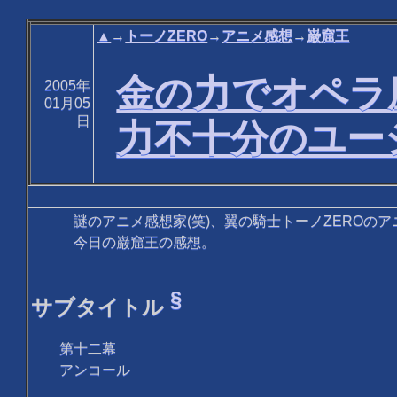
▲
→
トーノZERO
→
アニメ感想
→
巌窟王
金の力でオペラ
2005年
01月05
日
力不十分のユー
謎のアニメ感想家(笑)、翼の騎士トーノZEROのア
今日の巌窟王の感想。
§
サブタイトル
第十二幕
アンコール