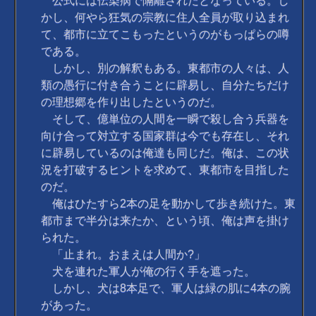
公式には伝染病で隔離されたとなっている。し
かし、何やら狂気の宗教に住人全員が取り込まれ
て、都市に立てこもったというのがもっぱらの噂
である。
しかし、別の解釈もある。東都市の人々は、人
類の愚行に付き合うことに辟易し、自分たちだけ
の理想郷を作り出したというのだ。
そして、億単位の人間を一瞬で殺し合う兵器を
向け合って対立する国家群は今でも存在し、それ
に辟易しているのは俺達も同じだ。俺は、この状
況を打破するヒントを求めて、東都市を目指した
のだ。
俺はひたすら2本の足を動かして歩き続けた。東
都市まで半分は来たか、という頃、俺は声を掛け
られた。
「止まれ。おまえは人間か?」
犬を連れた軍人が俺の行く手を遮った。
しかし、犬は8本足で、軍人は緑の肌に4本の腕
があった。