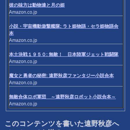
彼の味方は動物達と月の姫
Amazon.co.jp
小説・宇宙機動遊撃艦隊: ラト姫物語・セラ姫物語合
本
Amazon.co.jp
本土決戦１９５０: 無敵！ 日本陸軍ジェット戦闘隊
Amazon.co.jp
魔女と勇者の秘密: 遠野秋彦ファンタジー小説合本
Amazon.co.jp
無敵合体ロボ軍団 ～遠野秋彦ロボット小説合本～
Amazon.co.jp
このコンテンツを書いた遠野秋彦へ