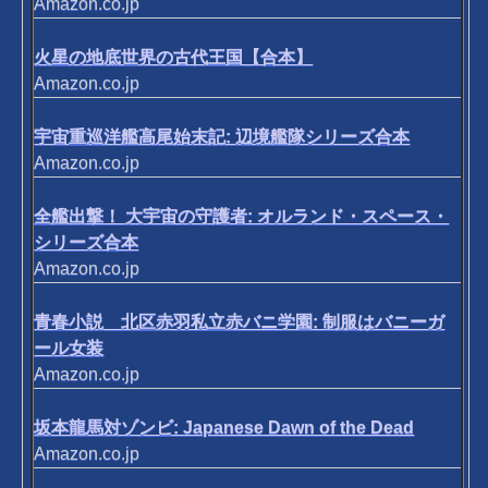
Amazon.co.jp
火星の地底世界の古代王国【合本】
Amazon.co.jp
宇宙重巡洋艦高尾始末記: 辺境艦隊シリーズ合本
Amazon.co.jp
全艦出撃！ 大宇宙の守護者: オルランド・スペース・
シリーズ合本
Amazon.co.jp
青春小説 北区赤羽私立赤バニ学園: 制服はバニーガ
ール女装
Amazon.co.jp
坂本龍馬対ゾンビ: Japanese Dawn of the Dead
Amazon.co.jp