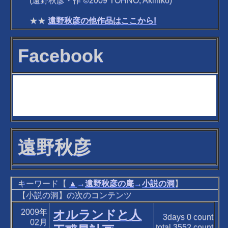
(遠野秋彦・作 ©2009 TOHNO, Akihiko)
★★
遠野秋彦の他作品はここから!
Facebook
遠野秋彦
キーワード【
▲
→
遠野秋彦の庵
→
小説の洞
】
【小説の洞】の次のコンテンツ
2009年
オルランドと人
3days
0
count
02月
total
3552
count