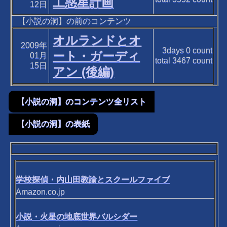
工惑星計画
12日
【小説の洞】の前のコンテンツ
オルランドとオ
2009年
3days
0
count
ート・ガーディ
01月
total
3467
count
15日
アン (後編)
【小説の洞】のコンテンツ全リスト
【小説の洞】の表紙
学校探偵・内山田教諭とスクールファイブ
Amazon.co.jp
小説・火星の地底世界バルシダー