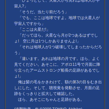
「ひょっとして、火星人から見れば地球人が宇
宙人?」
「そうだ。当たり前だろう」
「でも、ここは地球ですよ。地球では火星人が
宇宙人ですから」
「ここは火星だ!」
「だってほら。火星なら月が2つあるはずでし
ょ! 空に月は1つしかありませんよ!」
「それは地球人が1つ破壊してしまったからだろ
う」
「違います。あれは地球の月です。ほら、よく
見てください。あそこに、アポロ11号で月面に降
り立ったアームストロング船長の足跡があるでし
ょ!」
俺は髪の毛をかきわけて、額の第3の目をむき出
しにした。そして、聴視覚を発動させ、月面の足
跡をくっきりと拡大して確認した。
ほら、あそこにちゃんと足跡がある。