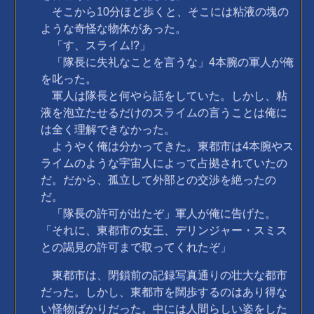
そこから10分ほど歩くと、そこには粘液の塊の
ような奇怪な物体があった。
「す、スライム!?」
「隊長に失礼なことを言うな」4本腕の軍人が俺
を叱った。
軍人は隊長と何やら話をしていた。しかし、粘
液を泡立たせるだけのスライムの言うことは俺に
は全く理解できなかった。
ようやく俺は分かってきた。東都市は4本腕やス
ライムのような宇宙人によって占拠されていたの
だ。だから、孤立して外部との交渉を絶ったの
だ。
「隊長の許可が出たぞ」軍人が俺に告げた。
「それに、東都市の女王、デリンジャー・スミス
との謁見の許可まで取ってくれたぞ」
東都市は、閉鎖前の記録写真通りの壮大な都市
だった。しかし、東都市を闊歩するのはあり得な
い怪物ばかりだった。中には人間らしい姿をした