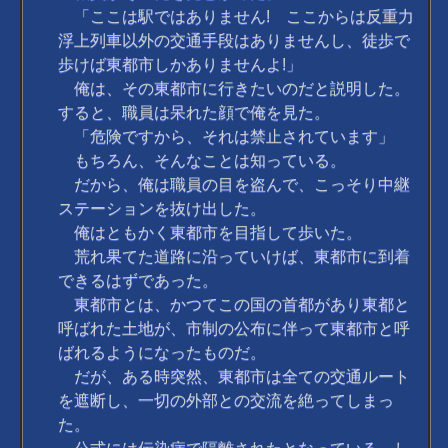
「ここは駅ではありません! ここからは反重力
浮上列車以外の交通手段はありませんし、徒歩で
歩けば東都市しかありませんよ!」
俺は、その東都市に行きたいのだと説明した。
すると、職員は呆れた顔で俺を見た。
「危険ですから、それは禁止されています」
もちろん、そんなことは知っている。
だから、俺は職員の目を盗んで、こっそり中継
ステーションを抜け出した。
俺はともかく東都市を目指して歩いた。
荒れ果てた道路に沿っていけば、東都市に到着
できるはずであった。
東都市とは、かつてこの国の首都があり東都と
呼ばれた土地が、市制の公布に伴って東都市と呼
ばれるようになったものだ。
だが、ある時突然、東都市は全ての交通ルート
を遮断し、一切の外部との交流を絶ってしまっ
た。