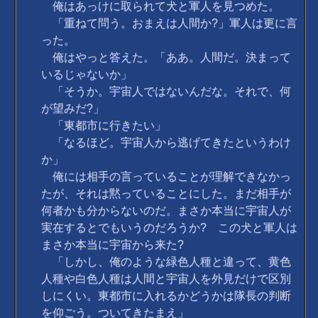
俺はあっけに取られて犬と軍人を見つめた。
「重ねて問う。おまえは人間か?」軍人は更に言
った。
俺はやっと答えた。「ああ。人間だ。決まって
いるじゃないか」
「そうか。宇宙人ではないんだな。それで、何
が望みだ?」
「東都市に行きたい」
「なるほど。宇宙人から逃げてきたというわけ
か」
俺には相手の言っていることが理解できなかっ
たが、それは黙っていることにした。まだ相手が
何者かも分からないのだ。まさか本当に宇宙人が
実在するとでもいうのだろうか? この犬と軍人は
まさか本当に宇宙から来た?
「しかし、俺のような緑色人種と違って、黄色
人種や白色人種は人間と宇宙人を外見だけで区別
しにくい。東都市に入れるかどうかは隊長の判断
を仰ごう。ついてきたまえ」