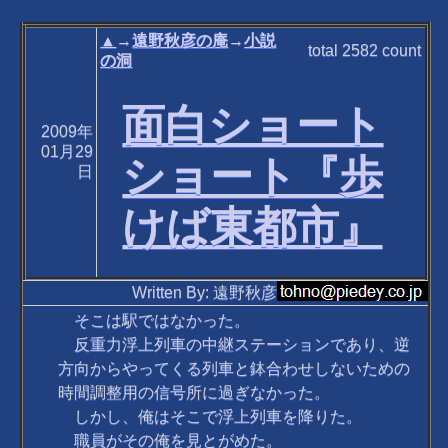
▲
→
遠野秋彦の庵
→
小説
total
2582
count
の洞
面白ショート
2009年
01月29
ショート『歩
日
けば東都市』
Written By: 遠野秋彦
そこは駅ではなかった。
反重力浮上列車の中継ステーションであり、逆
方向からやってくる列車と鉢合わせしないための
時間調整用の信号所に過ぎなかった。
しかし、俺はそこで浮上列車を降りた。
職員がその俺を見とがめた。