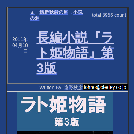
▲
→
遠野秋彦の庵
→
小説
total
3956
count
の洞
長編小説『ラ
2011年
04月18
ト姫物語』第
日
3版
Written By: 遠野秋彦