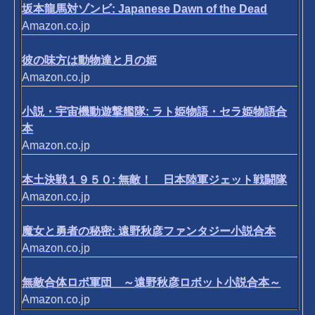
坂本龍馬対ゾンビ: Japanese Dawn of the Dead
Amazon.co.jp
彼の味方は動物達と月の姫
Amazon.co.jp
小説・宇宙機動遊撃艦隊: ラト姫物語・セラ姫物語合
本
Amazon.co.jp
本土決戦１９５０: 無敵！ 日本陸軍ジェット戦闘隊
Amazon.co.jp
魔女と勇者の秘密: 遠野秋彦ファンタジー小説合本
Amazon.co.jp
無敵合体ロボ軍団 ～遠野秋彦ロボット小説合本～
Amazon.co.jp