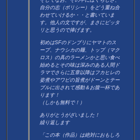
自分の志（ポリシー）をどう重ね合
わせていけるか・・と書いていま
す。他人の文ですが、まさにピッタ
リと思うので捧げます。
初めはSFのドンブリにヤマトのス
ープ、ナウシカの麺、トップ（マク
ロス）の具のラーメンかと思い食べ
始めるとその味は深みのある人間ド
ラマでさらに五章以降はフカヒレの
姿煮やアワビの旨煮がドーンとテー
ブルに出されて感動＆お腹一杯であ
ります！
（しかも無料で！）
ありがとうがざいました！
繰り返します
「この本（作品）は絶対におもしろ