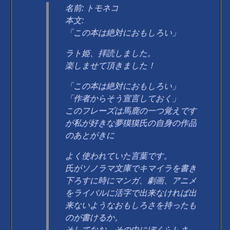
名前: トモネコ
本文:
「この本は絶対におもしろい」
ラト姫、拝読しました。
楽しませて頂きました！
「この本は絶対におもしろい」
「作者からそう宣言しておく」
このフレーズは馬鹿の一つ覚えです
が私が好きな夢獏獏氏の自身の作品
のあとがきに
よく使われていた言葉です。
氏がソノラマ文庫でキマイラを書き
下ろすに時にマンガ、劇画、アニメ
をライバルに活字で出来なければ出
来ないようなおもしろさを持ったも
のが書けるか。
そしてなお、その中にぼくらしさ、