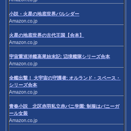
小説・火星の地底世界バルシダー
Amazon.co.jp
火星の地底世界の古代王国【合本】
Amazon.co.jp
宇宙重巡洋艦高尾始末記: 辺境艦隊シリーズ合本
Amazon.co.jp
全艦出撃！ 大宇宙の守護者: オルランド・スペース・
シリーズ合本
Amazon.co.jp
青春小説 北区赤羽私立赤バニ学園: 制服はバニーガ
ール女装
Amazon.co.jp