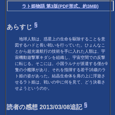
ラト姫物語 第3版(PDF形式。約3MB)
§
あらすじ
地球人類は、惑星上の生命を駆除することを意
図するハドと長い戦いを行っていた。ひょんなこ
とから超光速航行の技術を手に入れた人類は、宇
宙機動遊撃軍キダシを組織し、宇宙空間での反撃
に転じる。そこには。小国ラルナが派遣する僅か9
隻の小艦隊があり、それを指揮する若干16歳のラ
ト姫の姿があった。結晶生命体を肩の上に浮遊さ
せるラト姫は、戦いの中に何を見て、どう決着さ
せようというのか。
§
読者の感想 2013/03/08追記