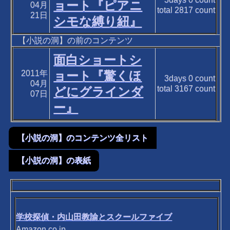
ョート『ピアニ
04月
total
2817
count
21日
シモな縛り紐』
【小説の洞】の前のコンテンツ
面白ショートシ
2011年
ョート『驚くほ
3days
0
count
04月
total
3167
count
どにグラインダ
07日
ー』
【小説の洞】のコンテンツ全リスト
【小説の洞】の表紙
学校探偵・内山田教諭とスクールファイブ
Amazon.co.jp