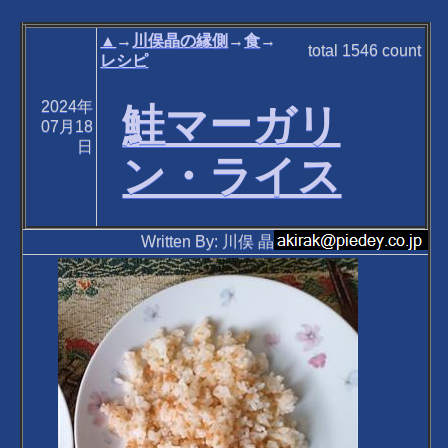
▲
→
川俣晶の縁側
→
食
→
total
1546
count
レシピ
2024年
鮭マーガリ
07月18
日
ン・ライス
Written By: 川俣 晶