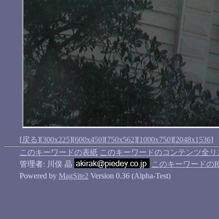
[
戻る
][
300x225
][
600x450
][
750x562
][
1000x750
][
2048x1536
]
このキーワードの表紙
このキーワードのコンテンツ全リ
管理者: 川俣 晶
このキーワードのRS
Powered by
MagSite2
Version 0.36 (Alpha-Test)