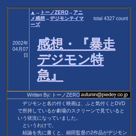
▲
→
トーノZERO
→
アニ
メ感想
→
デジモンテイマ
total
4327
count
ーズ
感想・『暴走
2002年
04月07
デジモン特
日
急』
Written By: トーノZERO
デジモンと名の付く映画は、ふと気付くとDVD
で所持しているか劇場のスクリーンで見ていると
いう状況になっていました。
というわけで。
結論を先に書くと、細田監督の2作品がデジモン