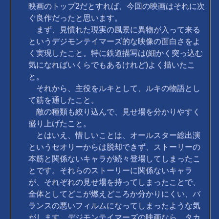
映画のトップ2だとすれば、今回の映画はそれに次
ぐ良作だったと思います。
まず、見慣れた現実の風景に異物が入って来る
というデジモンテイマーズ的な映像の面白さをよ
く実現したこと。特に鉄道描写は(細かく突っ込む
気になればいくらでもあるけれど)よく描いたこ
と。
それから、主役をルキとして、ルキの物語とし
て筋を通したこと。
敵の種類も絞り込んで、見せ場を分かりやすく
盛り上げたこと。
とはいえ、惜しいことは、オールスター総出演
というセオリーからは脱却できず、ストーリーの
本筋と関係ないキャラが続々登場してしまったこ
とです。それらのストーリーに関係ないキャラ
が、それぞれの見せ場を持ってしまったことで、
全体としてどこが燃えどころか分かりにくい、バ
ランスの悪いフィルムになってしまったような気
がします。デジモンテイマーズの映画なら、タカ