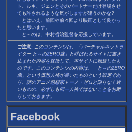
ト、ルキ、ジェンとそのパートナーだけ登場させ
ても許されるような気がしますが違うのかな?
とはいえ、前回や前々回より映画として良かっ
たと思います。
と～のは、中村哲治監督を応援しています。
ご注意:
このコンテンツは、「バーチャルネットラ
イター と～のZERO歳」と呼ばれるサイトに書き
込まれた内容を変換して、本サイトに転送したも
のです。このコンテンツの内容は、「と～のZERO
歳」という仮想人格が書いたものという設定であ
り、謎のアニメ感想家トーノ・ゼロと限りなく近
いものの、必ずしも同一人格ではないことをお断
りしておきます。
Facebook