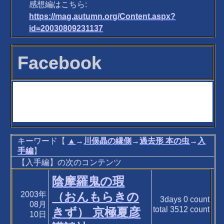
感想編はこちら:
https://mag.autumn.org/Content.aspx?
id=20030809231137
Facebook
キーワード【
▲
→
川俣晶の縁側
→
過去形 本の虫
→
入
手編
】
【入手編】の次のコンテンツ
陰摩羅鬼の瑕
2003年
（おんもらきの
3days
0
count
08月
total
3512
count
きず） 京極夏彦
10日