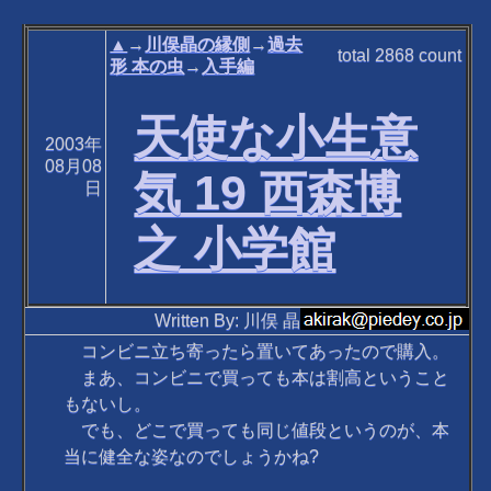
▲
→
川俣晶の縁側
→
過去
total
2868
count
形 本の虫
→
入手編
天使な小生意
2003年
08月08
気 19 西森博
日
之 小学館
Written By: 川俣 晶
コンビニ立ち寄ったら置いてあったので購入。
まあ、コンビニで買っても本は割高ということ
もないし。
でも、どこで買っても同じ値段というのが、本
当に健全な姿なのでしょうかね?