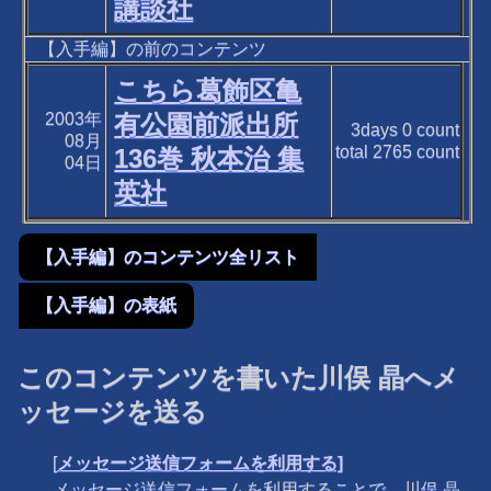
講談社
【入手編】の前のコンテンツ
こちら葛飾区亀
2003年
有公園前派出所
3days
0
count
08月
total
2765
count
136巻 秋本治 集
04日
英社
【入手編】のコンテンツ全リスト
【入手編】の表紙
このコンテンツを書いた川俣 晶へメ
ッセージを送る
[
メッセージ送信フォームを利用する]
メッセージ送信フォームを利用することで、川俣 晶