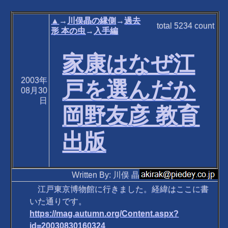
▲
→
川俣晶の縁側
→
過去
total
5234
count
形 本の虫
→
入手編
家康はなぜ江
2003年
戸を選んだか
08月30
日
岡野友彦 教育
出版
Written By: 川俣 晶
江戸東京博物館に行きました。経緯はここに書
いた通りです。
https://mag.autumn.org/Content.aspx?
id=20030830160324