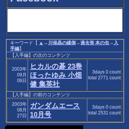
キーワード【
▲
→
川俣晶の縁側
→
過去形 本の虫
→
入
手編
】
【入手編】の次のコンテンツ
ヒカルの碁 23巻
2003年
3days
0
count
ほったゆみ 小畑
09月
total
2771
count
06日
健 集英社
【入手編】の前のコンテンツ
2003年
ガンダムエース
3days
0
count
08月
total
2531
count
10月号
27日