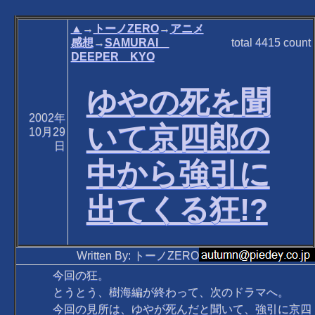
▲
→
トーノZERO
→
アニメ
感想
→
SAMURAI
total
4415
count
DEEPER KYO
ゆやの死を聞
2002年
いて京四郎の
10月29
日
中から強引に
出てくる狂!?
Written By: トーノZERO
今回の狂。
とうとう、樹海編が終わって、次のドラマへ。
今回の見所は、ゆやが死んだと聞いて、強引に京四