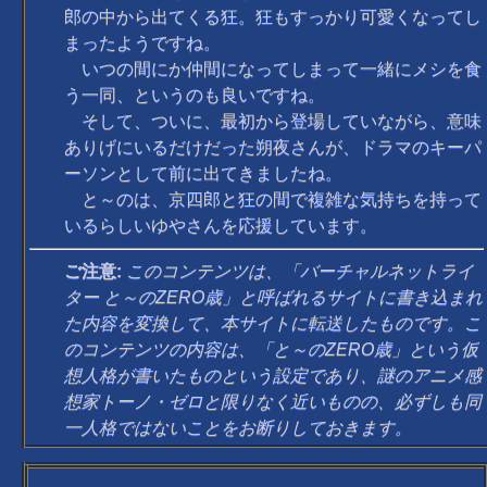
郎の中から出てくる狂。狂もすっかり可愛くなってし
まったようですね。
いつの間にか仲間になってしまって一緒にメシを食
う一同、というのも良いですね。
そして、ついに、最初から登場していながら、意味
ありげにいるだけだった朔夜さんが、ドラマのキーパ
ーソンとして前に出てきましたね。
と～のは、京四郎と狂の間で複雑な気持ちを持って
いるらしいゆやさんを応援しています。
ご注意:
このコンテンツは、「バーチャルネットライ
ター と～のZERO歳」と呼ばれるサイトに書き込まれ
た内容を変換して、本サイトに転送したものです。こ
のコンテンツの内容は、「と～のZERO歳」という仮
想人格が書いたものという設定であり、謎のアニメ感
想家トーノ・ゼロと限りなく近いものの、必ずしも同
一人格ではないことをお断りしておきます。