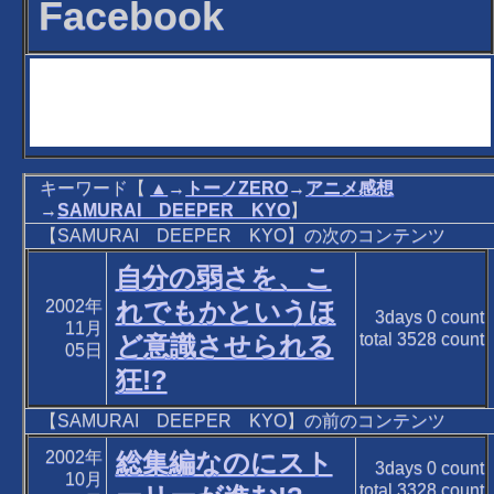
Facebook
キーワード【
▲
→
トーノZERO
→
アニメ感想
→
SAMURAI DEEPER KYO
】
【SAMURAI DEEPER KYO】の次のコンテンツ
自分の弱さを、こ
2002年
れでもかというほ
3days
0
count
11月
total
3528
count
ど意識させられる
05日
狂!?
【SAMURAI DEEPER KYO】の前のコンテンツ
2002年
総集編なのにスト
3days
0
count
10月
total
3328
count