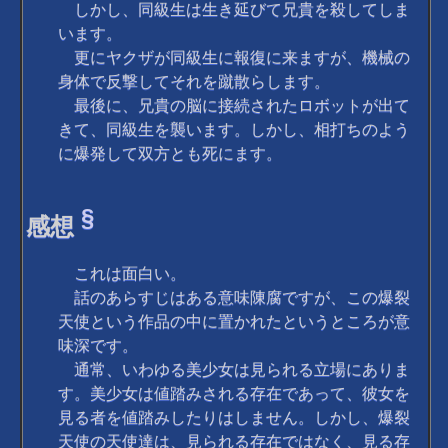
しかし、同級生は生き延びて兄貴を殺してしま
います。
更にヤクザが同級生に報復に来ますが、機械の
身体で反撃してそれを蹴散らします。
最後に、兄貴の脳に接続されたロボットが出て
きて、同級生を襲います。しかし、相打ちのよう
に爆発して双方とも死にます。
§
感想
これは面白い。
話のあらすじはある意味陳腐ですが、この爆裂
天使という作品の中に置かれたというところが意
味深です。
通常、いわゆる美少女は見られる立場にありま
す。美少女は値踏みされる存在であって、彼女を
見る者を値踏みしたりはしません。しかし、爆裂
天使の天使達は、見られる存在ではなく、見る存