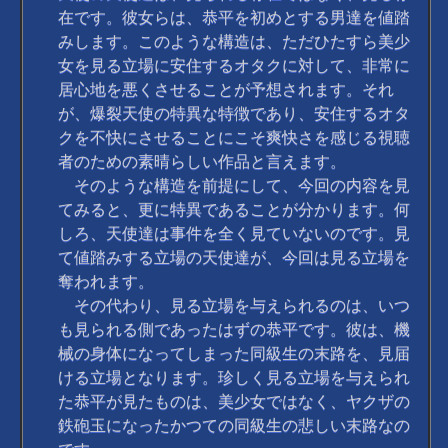
在です。彼女らは、恭平を初めとする男達を値踏
みします。このような構造は、ただひたすら美少
女を見る立場に安住するオタクに対して、非常に
居心地を悪くさせることが予想されます。それ
が、爆裂天使の特異な特徴であり、安住するオタ
クを不快にさせることにこそ爽快さを感じる視聴
者のための素晴らしい作品と言えます。
そのような構造を前提にして、今回の内容を見
てみると、更に特異であることが分かります。何
しろ、天使達は事件を全く見ていないのです。見
て値踏みする立場の天使達が、今回は見る立場を
奪われます。
その代わり、見る立場を与えられるのは、いつ
も見られる側であったはずの恭平です。彼は、機
械の身体になってしまった同級生の末路を、見届
ける立場となります。珍しく見る立場を与えられ
た恭平が見たものは、美少女ではなく、ヤクザの
鉄砲玉になったかつての同級生の悲しい末路なの