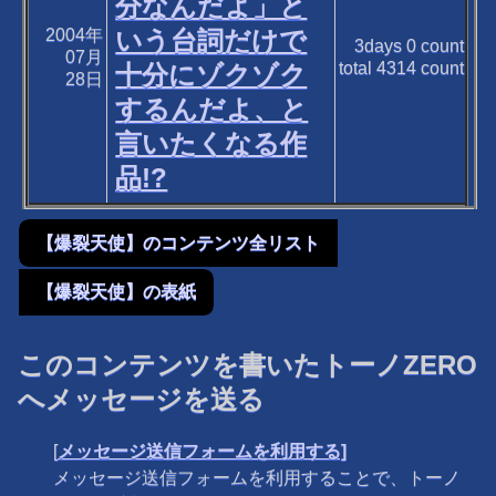
分なんだよ」と
2004年
いう台詞だけで
3days
0
count
07月
total
4314
count
十分にゾクゾク
28日
するんだよ、と
言いたくなる作
品!?
【爆裂天使】のコンテンツ全リスト
【爆裂天使】の表紙
このコンテンツを書いたトーノZERO
へメッセージを送る
[
メッセージ送信フォームを利用する]
メッセージ送信フォームを利用することで、トーノ