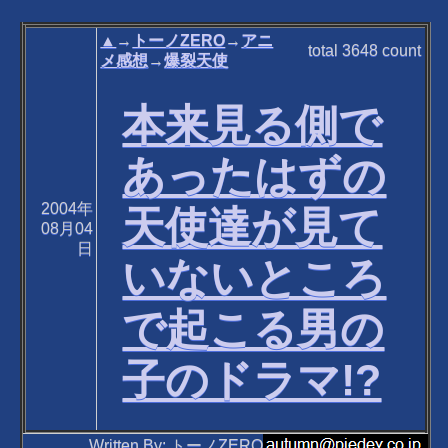
▲
→
トーノZERO
→
アニ
total
3648
count
メ感想
→
爆裂天使
本来見る側で
あったはずの
2004年
天使達が見て
08月04
日
いないところ
で起こる男の
子のドラマ!?
Written By: トーノZERO