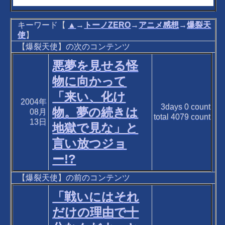
キーワード【
▲
→
トーノZERO
→
アニメ感想
→
爆裂天
使
】
【爆裂天使】の次のコンテンツ
悪夢を見せる怪
物に向かって
「来い、化け
2004年
3days
0
count
物。夢の続きは
08月
total
4079
count
13日
地獄で見な」と
言い放つジョ
ー!?
【爆裂天使】の前のコンテンツ
「戦いにはそれ
だけの理由で十