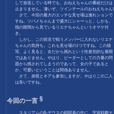
して放送している時でも、おねえちゃんの番組だけは
止まりません。凄いぞ、ツインテールのおねえちゃん!
さて、今回の最大のエッチな見せ場は連れションで
すね。ツバメちゃんまで盛大にシャーっと。しかも、
指の隙間から見ているリエナちゃんというオマケ付
き。
しかし、この状況で戦うメンバーに入れないリエナ
ちゃんの気持ち。これも見せ場の1つですね。この描
写、よく見ると、女だから残れという性差別的な展開
ではありません。やはり、ビーダーとしての力量の問
題から残されてしまうのであって、女の子であると
か、可愛いということは関係ありません。
さて、炎呪とキアも参加しますが、やはりこの二人
は良いですね。
§
今回の一言
スタジアムのB-デウスの戦闘員の中に、宇宙戦艦ヤ