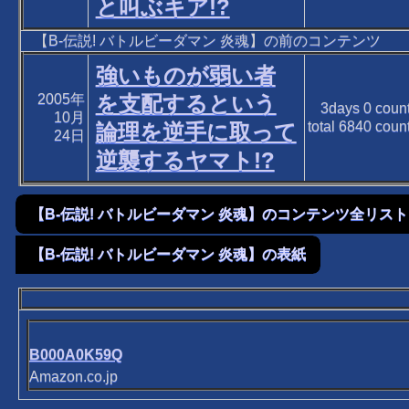
と叫ぶキア!?
【B-伝説! バトルビーダマン 炎魂】の前のコンテンツ
強いものが弱い者
2005年
を支配するという
3days
0
coun
10月
total
6840
coun
論理を逆手に取って
24日
逆襲するヤマト!?
【B-伝説! バトルビーダマン 炎魂】のコンテンツ全リスト
【B-伝説! バトルビーダマン 炎魂】の表紙
B000A0K59Q
Amazon.co.jp