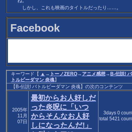
ね。
しかし、これも映画のタイトルだったり……。
Facebook
キーワード【
▲
→
トーノZERO
→
アニメ感想
→
B-伝説! バ
トルビーダマン 炎魂
】
【B-伝説! バトルビーダマン 炎魂】の次のコンテンツ
最初からお人好しだ
った炎呪に「いつ
2005年
3days
0
coun
からそんなお人好
11月
total
5421
coun
07日
しになったんだ!」