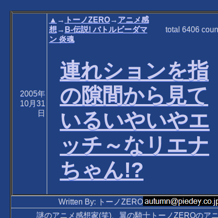
▲
→
トーノZERO
→
アニメ感
想
→
B-伝説! バトルビーダマ
total
6406
coun
ン 炎魂
連れションを指
の隙間から見て
2005年
10月31
いるいやいやエ
日
ッチ～なリエナ
ちゃん!?
Written By: トーノZERO
謎のアニメ感想家(笑)、翼の騎士トーノZEROのア