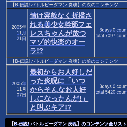
【B-伝説! バトルビーダマン 炎魂】の次のコンテンツ
情け容赦なく折檻さ
れる美少女幹部フェ
2005年
3days
0
coun
レスちゃんが放つ
11月
total
7097
coun
21日
マゾ的快楽のオー
ラ!?
【B-伝説! バトルビーダマン 炎魂】の前のコンテンツ
最初からお人好しだ
った炎呪に「いつ
2005年
3days
0
coun
からそんなお人好
11月
total
5420
coun
07日
しになったんだ!」
と叫ぶキア!?
【B-伝説! バトルビーダマン 炎魂】のコンテンツ全リスト