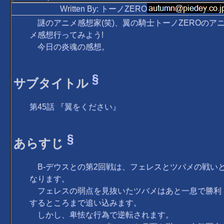
Written By: トーノZERO
謎のアニメ感想家(笑)、翼の騎士トーノZEROのア
メ感想行ってみよう!
今日の炎魂の感想。
§
サブタイトル
第45話 『翼をください』
§
あらすじ
B-デウスとの第2回戦は、フェレスとツバメの戦い
なります。
フェレスの弱点を見抜いたツバメはあと一息で勝利
するところまで追い込みます。
しかし、卑怯な行為で逆転されます。