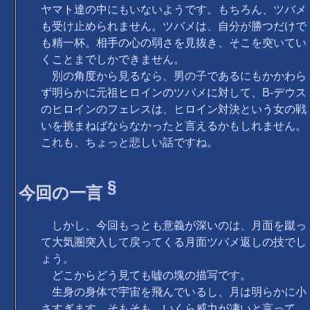
ヤマト達の中にもいないようです。もちろん、ツバメ
も受け止められません。ツバメは、自分が勝つだけで
も精一杯。相手の心の弱さを見抜き、そこを突いてい
くことまでしかできません。
別の角度から見るなら、男の子であるにもかかわら
ず明らかに元祖ヒロインのツバメに対して、B-デウス
のヒロインのフェレスは、ヒロイン対決という女の戦
いを挑まねばならなかったと言えるかもしれません。
これも、ちょっと悲しい話ですね。
§
今回の一言
しかし、今回もっとも意義が深いのは、月面を蹴っ
て大気圏突入して戻ってくる月面ツバメ返しの技でし
ょう。
どこからどう見ても嘘の塊の描写です。
生身の身体で宇宙を飛んでいるし、月は明らかに小
さすぎます。そもそも、いくら威力が凄いと言って