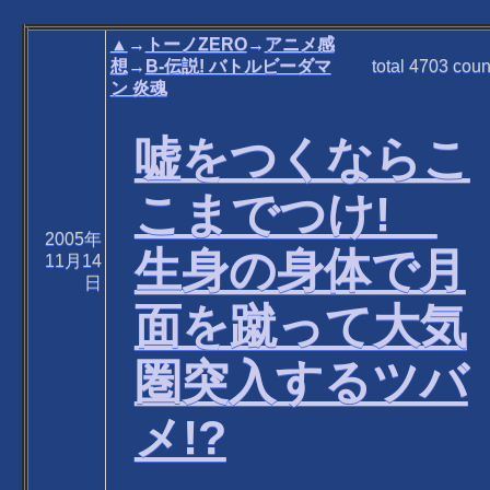
▲
→
トーノZERO
→
アニメ感
想
→
B-伝説! バトルビーダマ
total
4703
coun
ン 炎魂
嘘をつくならこ
こまでつけ!
2005年
生身の身体で月
11月14
日
面を蹴って大気
圏突入するツバ
メ!?