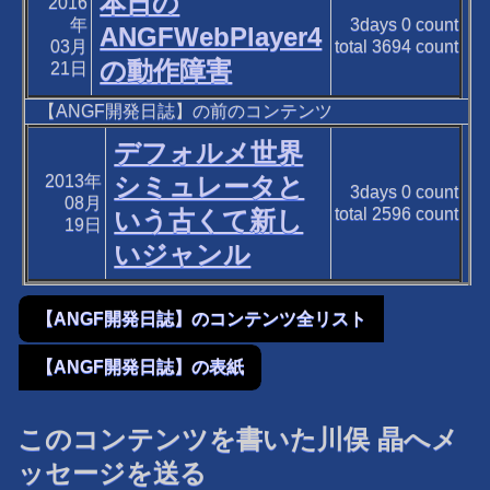
本日の
2016
年
3days
0
count
ANGFWebPlayer4
03月
total
3694
count
の動作障害
21日
【ANGF開発日誌】の前のコンテンツ
デフォルメ世界
2013年
シミュレータと
3days
0
count
08月
total
2596
count
いう古くて新し
19日
いジャンル
【ANGF開発日誌】のコンテンツ全リスト
【ANGF開発日誌】の表紙
このコンテンツを書いた川俣 晶へメ
ッセージを送る