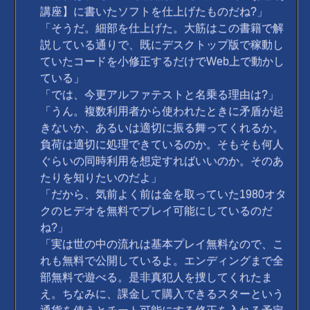
講座】に書いたソフトを仕上げたものだね?」
「そうだ。細部を仕上げた。大筋はこの書籍で解
説している通りで、既にデスクトップ版で稼動し
ていたコードを小修正するだけでWeb上で動かし
ている」
「では、今更アルファテストと名乗る理由は?」
「うん。複数利用者から使われたときに矛盾が起
きないか、あるいは適切に振る舞ってくれるか。
負荷は適切に処理できているのか。そもそも何人
ぐらいの同時利用を想定すればいいのか。そのあ
たりを知りたいのだよ」
「だから、気前よく前は金を取っていた1980オタ
クのヒデオを無料でプレイ可能にしているのだ
ね?」
「実は世の中の流れは基本プレイ無料なので、こ
れも無料で公開しているよ。エンディングまで全
部無料で遊べる。是非真犯人を捜してくれたま
え。ちなみに、課金して購入できるスターという