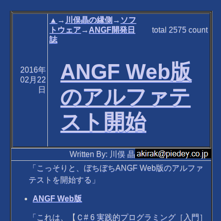
▲
→
川俣晶の縁側
→
ソフ
トウェア
→
ANGF開発日
total
2575
count
誌
ANGF Web版
2016年
02月22
のアルファテ
日
スト開始
Written By: 川俣 晶
「こっそりと、ぼちぼちANGF Web版のアルファ
テストを開始する」
ANGF Web版
「これは、【Ｃ# 6 実践的プログラミング［入門］