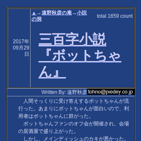
▲
→
遠野秋彦の庵
→
小説
total
1659
count
の洞
三百字小説
2017年
09月29
『ボットちゃ
日
ん』
Written By: 遠野秋彦
人間そっくりに受け答えするボットちゃんが流
行った。あまりにボットちゃんが面白いので、利
用者はボットちゃんに群がった。
ボットちゃんファンのオフ会が開催され、会場
の居酒屋で盛り上がった。
しかし、メインディッシュのカキが悪かった。