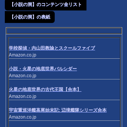
【小説の洞】のコンテンツ全リスト
【小説の洞】の表紙
学校探偵・内山田教諭とスクールファイブ
Amazon.co.jp
小説・火星の地底世界バルシダー
Amazon.co.jp
火星の地底世界の古代王国【合本】
Amazon.co.jp
宇宙重巡洋艦高尾始末記: 辺境艦隊シリーズ合本
Amazon.co.jp