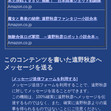
本土決戦１９５０: 無敵！ 日本陸軍ジェット戦闘隊
Amazon.co.jp
魔女と勇者の秘密: 遠野秋彦ファンタジー小説合本
Amazon.co.jp
無敵合体ロボ軍団 ～遠野秋彦ロボット小説合本～
Amazon.co.jp
このコンテンツを書いた遠野秋彦へ
メッセージを送る
[
メッセージ送信フォームを利用する]
メッセージ送信フォームを利用することで、遠野秋彦
に対してメッセージを送ることができます。
この機能は、100%確実に遠野秋彦へメッセージを伝
達するものではなく、また、確実に遠野秋彦よりの返
事を得られるものではないことにご注意ください。