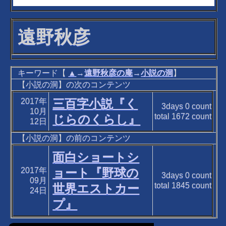
遠野秋彦
キーワード【
▲
→
遠野秋彦の庵
→
小説の洞
】
【小説の洞】の次のコンテンツ
2017年
三百字小説『く
3days
0
count
10月
total
1672
count
じらのくらし』
12日
【小説の洞】の前のコンテンツ
面白ショートシ
2017年
ョート『野球の
3days
0
count
09月
total
1845
count
世界エストカー
24日
プ』