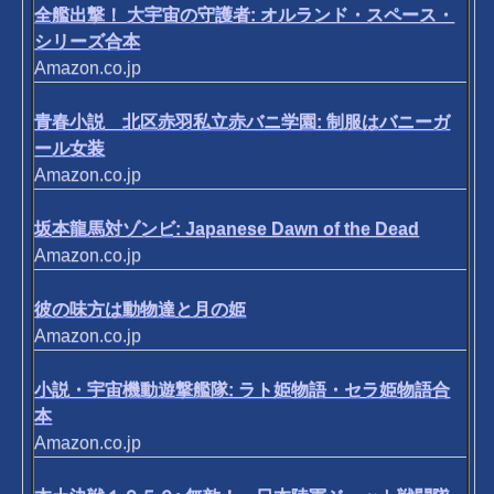
全艦出撃！ 大宇宙の守護者: オルランド・スペース・
シリーズ合本
Amazon.co.jp
青春小説 北区赤羽私立赤バニ学園: 制服はバニーガ
ール女装
Amazon.co.jp
坂本龍馬対ゾンビ: Japanese Dawn of the Dead
Amazon.co.jp
彼の味方は動物達と月の姫
Amazon.co.jp
小説・宇宙機動遊撃艦隊: ラト姫物語・セラ姫物語合
本
Amazon.co.jp