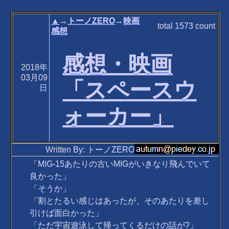
▲
→
トーノZERO
→
映画
total
1573
count
感想
感想・映画
2018年
03月09
「スペースウ
日
ォーカー」
Written By: トーノZERO
「MIG-15あたりの古いMIGがいきなり飛んでいて
良かった」
「そうか」
「割とたるい感じはあったが、そのあたりを差し
引けば面白かった」
「ただ宇宙遊泳して帰ってくるだけの話が?」