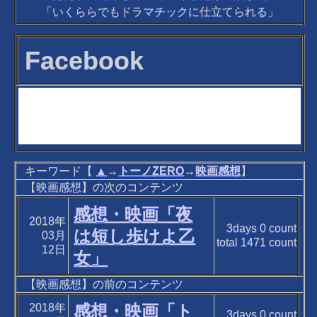
「いくららでもドラマチックに仕立てられる」
Facebook
キーワード【
▲
→
トーノZERO
→
映画感想
】
【映画感想】の次のコンテンツ
感想・映画「夜
2018年
3days
0
count
は短し歩けよ乙
03月
total
1471
count
12日
女」
【映画感想】の前のコンテンツ
2018年
感想・映画「ト
3days
0
count