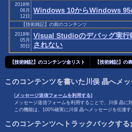
2018年
Windows 10からWindo
06月
12日
【技術雑記】の前のコンテンツ
2018年
Visual Studioのデバ
05月
されない
30日
【技術雑記】のコンテンツ全リスト
【技術雑記】の
このコンテンツを書いた川俣 晶へメッ
[
メッセージ送信フォームを利用する]
メッセージ送信フォームを利用することで、川俣 晶に
この機能は、100%確実に川俣 晶へメッセージを伝達
このコンテンツへトラックバックするた