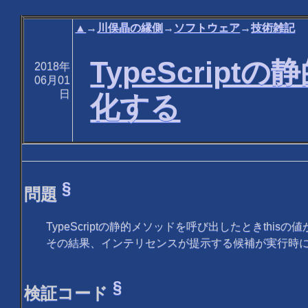
▲
→
川俣晶の縁側
→
ソフトウェア
→
技術雑記
TypeScrip
2018年
06月01
日
化する
§
問題
TypeScriptの静的メソッドを呼び出したときthi
その結果、インテリセンスが提示する候補が実行時
§
検証コード