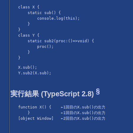
class X {
static sub() {
console.log(this);
}
}
class Y {
static sub2(proc:()=>void) {
proc();
}
}
X.sub();
Y.sub2(X.sub);
§
実行結果 (TypeScript 2.8)
function X() { ←1回目のX.sub()の出力
} ←1回目のX.sub()の出力
[object Window] ←2回目のX.sub()の出力