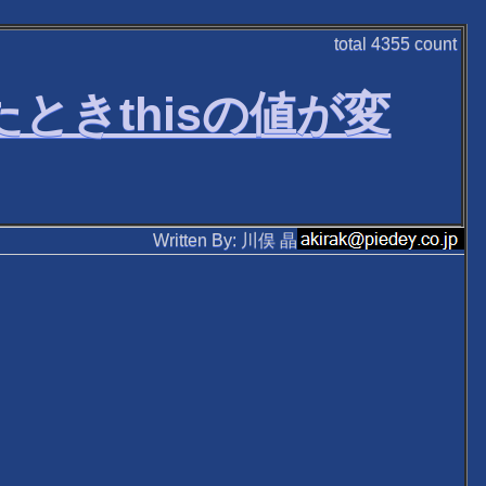
total
4355
count
たときthisの値が変
Written By: 川俣 晶