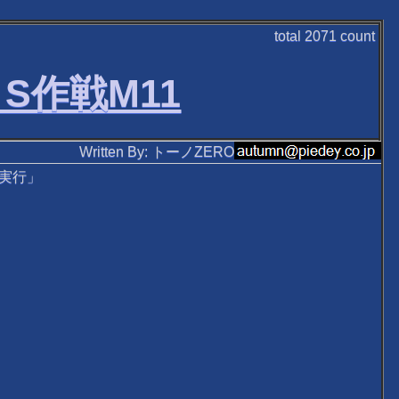
total
2071
count
 S作戦M11
Written By: トーノZERO
で実行」