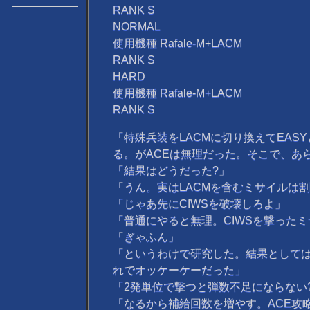
RANK S
NORMAL
使用機種 Rafale-M+LACM
RANK S
HARD
使用機種 Rafale-M+LACM
RANK S
「特殊兵装をLACMに切り換えてEAS
る。がACEは無理だった。そこで、あ
「結果はどうだった?」
「うん。実はLACMを含むミサイルは割
「じゃあ先にCIWSを破壊しろよ」
「普通にやると無理。CIWSを撃ったミ
「ぎゃふん」
「というわけで研究した。結果としては
れでオッケーケーだった」
「2発単位で撃つと弾数不足にならない
「なるから補給回数を増やす。ACE攻