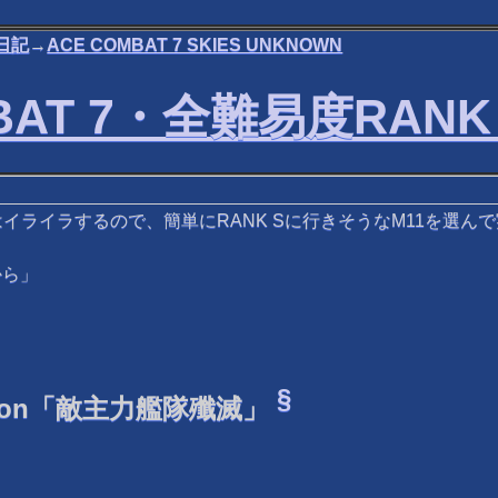
日記
→
ACE COMBAT 7 SKIES UNKNOWN
BAT 7・全難易度RANK
ライラするので、簡単にRANK Sに行きそうなM11を選ん
から」
§
truction「敵主力艦隊殲滅」