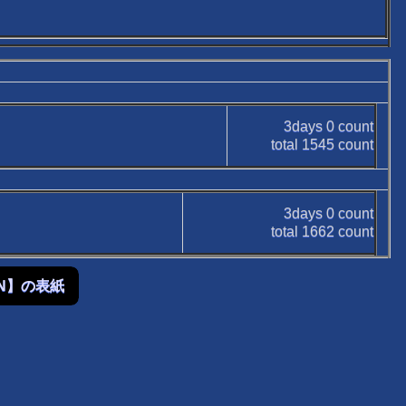
3days
0
count
total
1545
count
3days
0
count
total
1662
count
OWN】の表紙