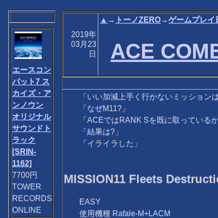
▲
→
トーノZERO
→
ゲームプレイ
2019年
ACE COM
03月23
日
エースコン
バット7 ス
カイズ・ア
「いい加減上手く行かないミッションはイ
ンノウン
「なぜM11?」
オリジナル
「ACEではRANK Sを既に取っている
サウンドト
「結果は?」
ラック
「イライラした」
[SRIN-
1162]
7700円
MISSION11 Fleets Des
TOWER
RECORDS
EASY
ONLINE
使用機種 Rafale-M+LACM