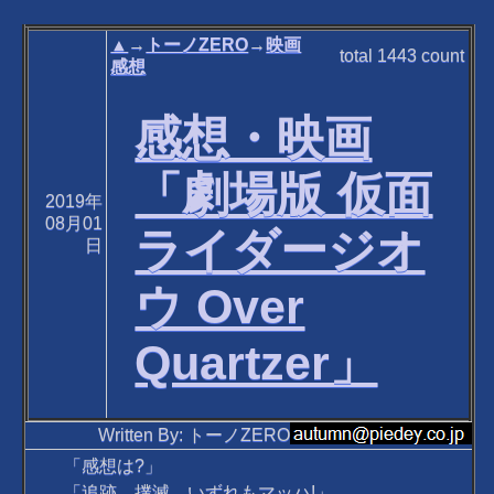
▲
→
トーノZERO
→
映画
total
1443
count
感想
感想・映画
「劇場版 仮面
2019年
08月01
ライダージオ
日
ウ Over
Quartzer」
Written By: トーノZERO
「感想は?」
「追跡、撲滅、いずれもマッハ!」