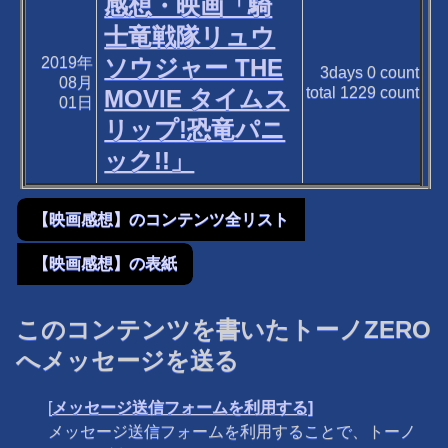
感想・映画「騎
士竜戦隊リュウ
2019年
ソウジャー THE
3days
0
count
08月
total
1229
count
MOVIE タイムス
01日
リップ!恐竜パニ
ック!!」
【映画感想】のコンテンツ全リスト
【映画感想】の表紙
このコンテンツを書いたトーノZERO
へメッセージを送る
[
メッセージ送信フォームを利用する]
メッセージ送信フォームを利用することで、トーノ