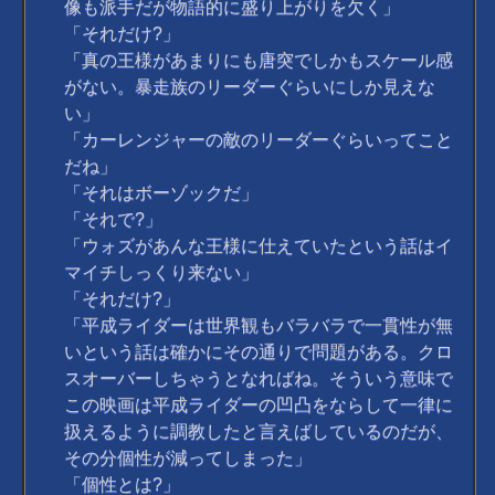
像も派手だが物語的に盛り上がりを欠く」
「それだけ?」
「真の王様があまりにも唐突でしかもスケール感
がない。暴走族のリーダーぐらいにしか見えな
い」
「カーレンジャーの敵のリーダーぐらいってこと
だね」
「それはボーゾックだ」
「それで?」
「ウォズがあんな王様に仕えていたという話はイ
マイチしっくり来ない」
「それだけ?」
「平成ライダーは世界観もバラバラで一貫性が無
いという話は確かにその通りで問題がある。クロ
スオーバーしちゃうとなればね。そういう意味で
この映画は平成ライダーの凹凸をならして一律に
扱えるように調教したと言えばしているのだが、
その分個性が減ってしまった」
「個性とは?」