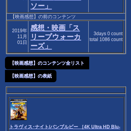
ソー」
【映画感想】の前のコンテンツ
感想・映画「ス
2019年
3days
0
count
リープウォーカ
11月
total
1086
count
01日
ーズ」
【映画感想】のコンテンツ全リスト
【映画感想】の表紙
トラヴィス･ナイト/バンブルビー ［4K Ultra HD Blu-