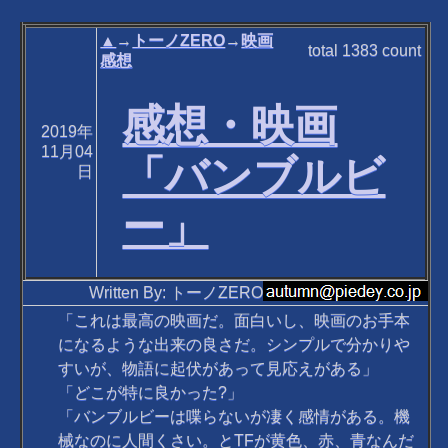
▲
→
トーノZERO
→
映画
total
1383
count
感想
感想・映画
2019年
11月04
「バンブルビ
日
ー」
Written By: トーノZERO
「これは最高の映画だ。面白いし、映画のお手本
になるような出来の良さだ。シンプルで分かりや
すいが、物語に起伏があって見応えがある」
「どこが特に良かった?」
「バンブルビーは喋らないが凄く感情がある。機
械なのに人間くさい。とTFが黄色、赤、青なんだ