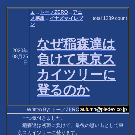
▲
→
トーノZERO
→
アニ
メ感想
→
イナズマイレブ
total
1289
count
ン
なぜ稲森達は
2020年
負けて東京ス
08月25
日
カイツリーに
登るのか
Written By: トーノZERO
一つ気付きました。
稲森達は初戦に負けて、最後の思い出として東
京スカイツリーに登ります。