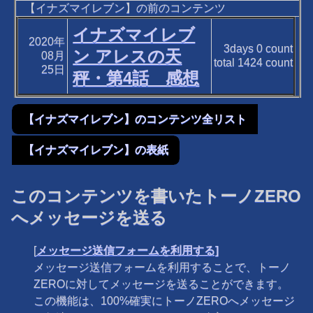
【イナズマイレブン】の前のコンテンツ
イナズマイレブ
2020年
3days
0
count
ン アレスの天
08月
total
1424
count
25日
秤・第4話 感想
【イナズマイレブン】のコンテンツ全リスト
【イナズマイレブン】の表紙
このコンテンツを書いたトーノZERO
へメッセージを送る
[
メッセージ送信フォームを利用する]
メッセージ送信フォームを利用することで、トーノ
ZEROに対してメッセージを送ることができます。
この機能は、100%確実にトーノZEROへメッセージ