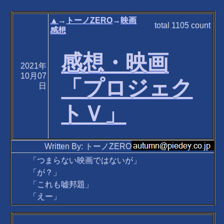
▲
→
トーノZERO
→
映画
total
1105
count
感想
感想・映画
2021年
10月07
「プロジェク
日
トＶ」
Written By: トーノZERO
「つまらない映画ではないが」
「が？」
「これも嘘邦題」
「えー」