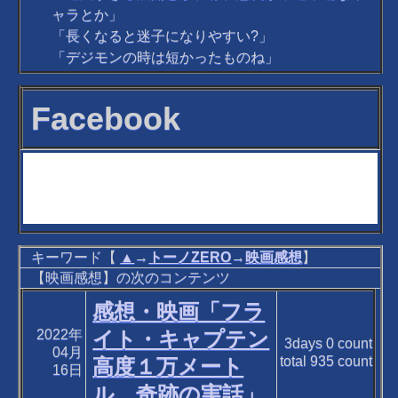
ャラとか」
「長くなると迷子になりやすい?」
「デジモンの時は短かったものね」
Facebook
キーワード【
▲
→
トーノZERO
→
映画感想
】
【映画感想】の次のコンテンツ
感想・映画「フラ
2022年
イト・キャプテン
3days
0
count
04月
total
935
count
高度１万メート
16日
ル、奇跡の実話」