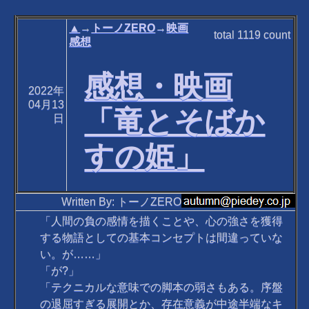
▲
→
トーノZERO
→
映画
total
1119
count
感想
感想・映画
2022年
04月13
「竜とそばか
日
すの姫」
Written By: トーノZERO
「人間の負の感情を描くことや、心の強さを獲得
する物語としての基本コンセプトは間違っていな
い。が……」
「が?」
「テクニカルな意味での脚本の弱さもある。序盤
の退屈すぎる展開とか、存在意義が中途半端なキ