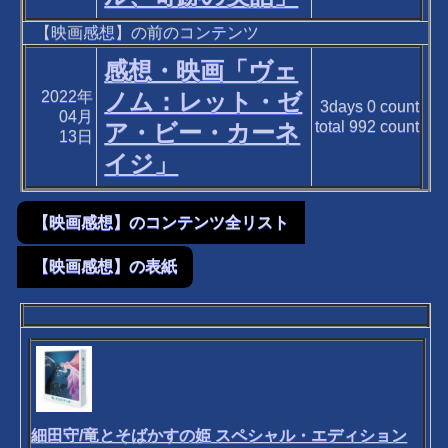
【映画感想】の前のコンテンツ
感想・映画「ヴェ
2022年
ノム：レット・ゼ
3days
0
count
04月
total
992
count
ア・ビー・カーネ
13日
イジ」
【映画感想】のコンテンツ全リスト
【映画感想】の表紙
細田守/竜とそばかすの姫 スペシャル・エディション