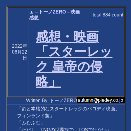
▲
→
トーノZERO
→
映画
total
884
count
感想
感想・映画
2022年
「スターレッ
06月22
日
ク 皇帝の侵
略」
Written By: トーノZERO
「割と本格的なスタートレックのパロディ映画。
フィンランド製」
「ふむふむ」
「ただし、TNGの世界観で、TOSではない」