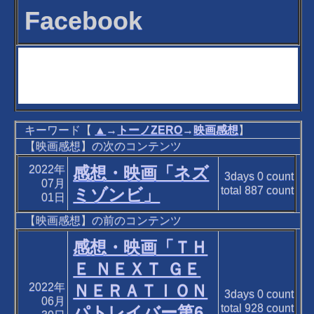
Facebook
キーワード【
▲
→
トーノZERO
→
映画感想
】
【映画感想】の次のコンテンツ
2022年
感想・映画「ネズ
3days
0
count
07月
total
887
count
ミゾンビ」
01日
【映画感想】の前のコンテンツ
感想・映画「ＴＨ
Ｅ ＮＥＸＴ ＧＥ
2022年
ＮＥＲＡＴＩＯＮ
3days
0
count
06月
total
928
count
パトレイバー第6