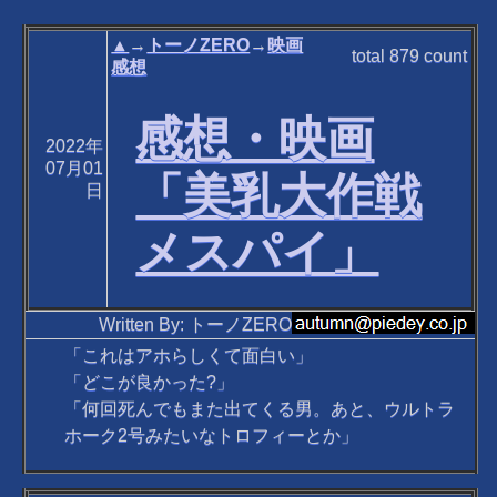
▲
→
トーノZERO
→
映画
total
879
count
感想
感想・映画
2022年
07月01
「美乳大作戦
日
メスパイ」
Written By: トーノZERO
「これはアホらしくて面白い」
「どこが良かった?」
「何回死んでもまた出てくる男。あと、ウルトラ
ホーク2号みたいなトロフィーとか」