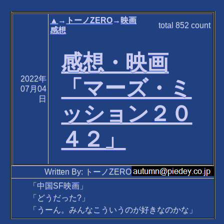
▲
→
トーノZERO
→
映画
total
852
count
感想
感想・映画
2022年
「マーズ・ミ
07月04
日
ッション２０
４２」
Written By: トーノZERO
「中国SF映画」
「どうだった?」
「うーん。みんなこういうのが好きなのかな」