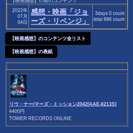
【映画感想】の前のコンテンツ
2022年
感想・映画「ジョ
3days
0
count
07月
total
896
count
ーズ・リベンジ」
04日
【映画感想】のコンテンツ全リスト
【映画感想】の表紙
リウ・ナー/マーズ・ミッション2042[AAE-6213S]
4400円
TOWER RECORDS ONLINE