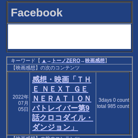
Facebook
キーワード【
▲
→
トーノZERO
→
映画感想
】
【映画感想】の次のコンテンツ
感想・映画「ＴＨ
Ｅ ＮＥＸＴ ＧＥ
2022年
ＮＥＲＡＴＩＯＮ
3days
0
count
07月
total
985
count
パトレイバー第9
05日
話クロコダイル・
ダンジョン」