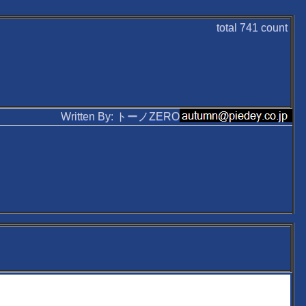
total
741
count
Written By: トーノZERO