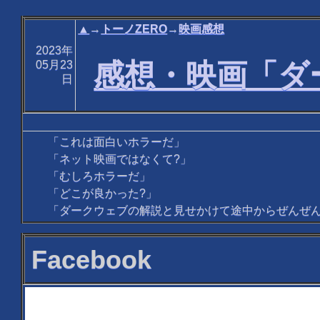
▲
→
トーノZERO
→
映画感想
2023年
感想・映画「ダ
05月23
日
「これは面白いホラーだ」
「ネット映画ではなくて?」
「むしろホラーだ」
「どこが良かった?」
「ダークウェブの解説と見せかけて途中からぜんぜ
Facebook