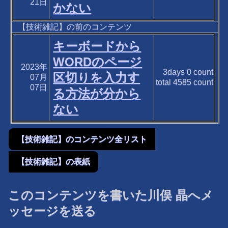
21日
かない
【技術雑記】の前のコンテンツ
キーボードから
WORDのページ
2023年
3days
0
count
区切りを入力す
07月
total
4585
count
07日
る方法が分から
ない
【技術雑記】のコンテンツ全リスト
【技術雑記】の表紙
このコンテンツを書いた川俣 晶へメ
ッセージを送る