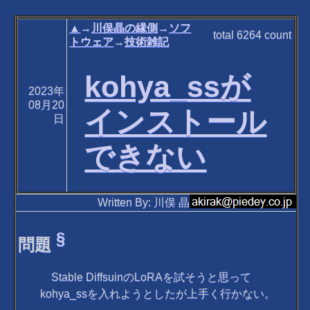
▲
→
川俣晶の縁側
→
ソフ
total
6264
count
トウェア
→
技術雑記
kohya_ssが
2023年
08月20
インストール
日
できない
Written By: 川俣 晶
§
問題
Stable DiffsuinのLoRAを試そうと思って
kohya_ssを入れようとしたが上手く行かない。