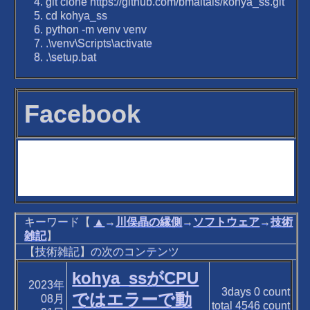
git clone https://github.com/bmaltais/kohya_ss.git
cd kohya_ss
python -m venv venv
.\venv\Scripts\activate
.\setup.bat
Facebook
キーワード【
▲
→
川俣晶の縁側
→
ソフトウェア
→
技術
雑記
】
【技術雑記】の次のコンテンツ
kohya_ssがCPU
2023年
3days
0
count
ではエラーで動
08月
total
4546
count