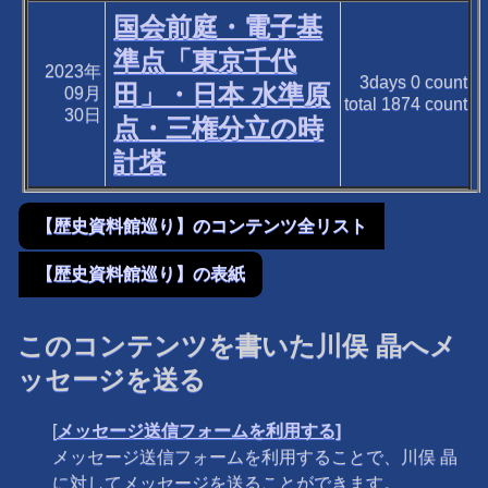
国会前庭・電子基
準点「東京千代
2023年
3days
0
count
田」・日本 水準原
09月
total
1874
count
30日
点・三権分立の時
計塔
【歴史資料館巡り】のコンテンツ全リスト
【歴史資料館巡り】の表紙
このコンテンツを書いた川俣 晶へメ
ッセージを送る
[
メッセージ送信フォームを利用する]
メッセージ送信フォームを利用することで、川俣 晶
に対してメッセージを送ることができます。