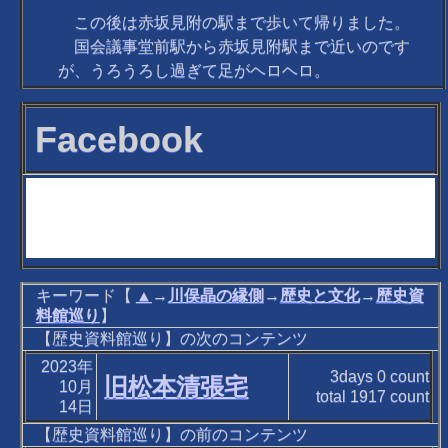
この後は赤坂見附の駅まで歩いて帰りました。
国会議事堂前駅から赤坂見附駅まで近いのです
が、うろうろし過ぎて足がヘロヘロ。
Facebook
キーワード【
▲
→
川俣晶の縁側
→
歴史と文化
→
歴史資
料館巡り
】
【歴史資料館巡り】の次のコンテンツ
2023年
3days
0
count
旧松本清張宅
10月
total
1917
count
14日
【歴史資料館巡り】の前のコンテンツ