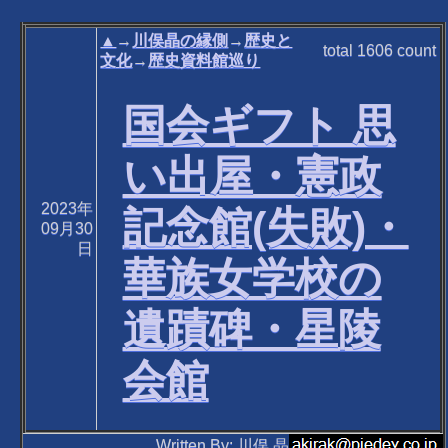
▲
→
川俣晶の縁側
→
歴史と
total
1606
count
文化
→
歴史資料館巡り
国会ギフト 思
い出屋・憲政
2023年
記念館(失敗)・
09月30
日
華族女学校の
遺蹟碑・星陵
会館
Written By: 川俣 晶