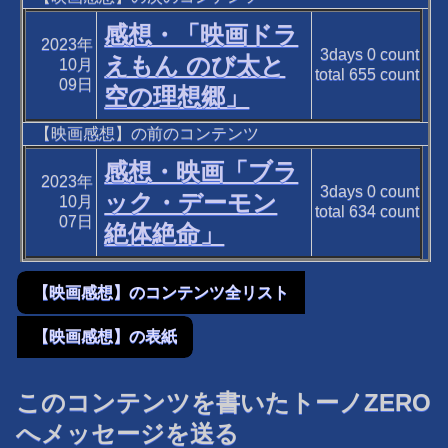
感想・「映画ドラ
2023年
3days
0
count
えもん のび太と
10月
total
655
count
09日
空の理想郷」
【映画感想】の前のコンテンツ
感想・映画「ブラ
2023年
3days
0
count
ック・デーモン
10月
total
634
count
07日
絶体絶命」
【映画感想】のコンテンツ全リスト
【映画感想】の表紙
このコンテンツを書いたトーノZERO
へメッセージを送る