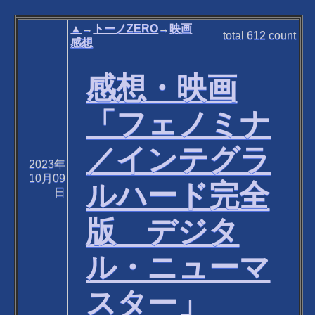
▲
→
トーノZERO
→
映画
total
612
count
感想
感想・映画
「フェノミナ
／インテグラ
2023年
10月09
ルハード完全
日
版 デジタ
ル・ニューマ
スター」