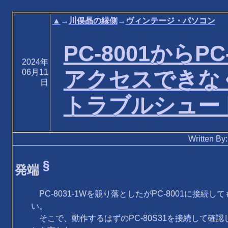
▲
→
川俣晶の縁側
→
ヴィンテージ・パソコン
PC-8001からPC
2024年
アクセスできな
06月11
日
トラブルシュー
Written B
§
発端
PC-8031-1Wを競り落としたがPC-8001に接続
い。
そこで、動作するはずのPC-80S31を接続して確