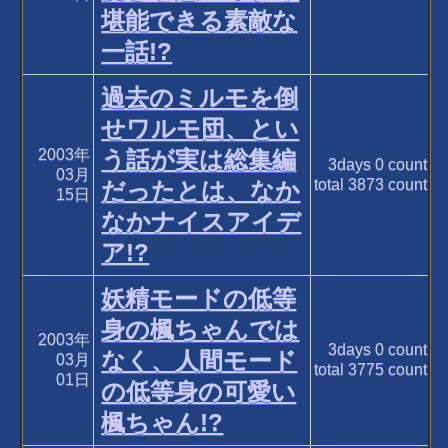
堪能できる素敵な
一話!?
過去のミルモを倒
せワルモ団、とい
2003年
う話が実は総集編
3days
0
count
03月
total
3873
count
だったとは、なか
15日
なかナイスアイデ
ア!?
妖精モードの低等
身の楓ちゃんでは
2003年
3days
0
count
なく、人間モード
03月
total
3775
count
01日
の低等身の可愛い
楓ちゃん!?