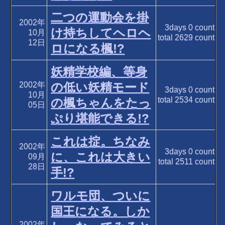
二つの運動会を掛
2002年
3days
0
count
け持ちしてヘロヘ
10月
total
2629
count
12日
ロになる楓!?
妖精学校編、等身
2002年
の低い妖精モード
3days
0
count
10月
total
2534
count
の楓ちゃんをたっ
05日
ぷり堪能できる!?
これは掟。ちなみ
2002年
3days
0
count
に、これは大きい
09月
total
2511
count
28日
手!?
ワルモ団、ついに
国王になる。しか
2002年