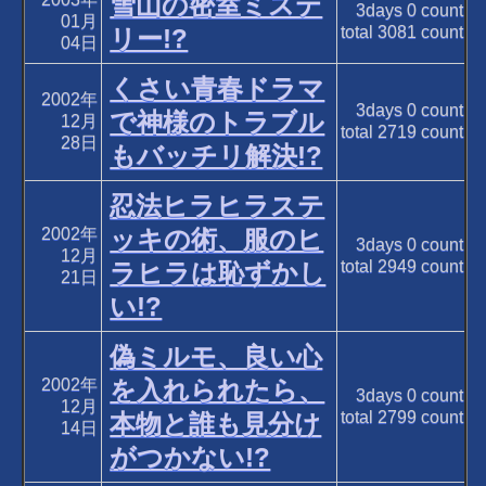
雪山の密室ミステ
3days
0
count
01月
total
3081
count
リー!?
04日
くさい青春ドラマ
2002年
3days
0
count
で神様のトラブル
12月
total
2719
count
28日
もバッチリ解決!?
忍法ヒラヒラステ
2002年
ッキの術、服のヒ
3days
0
count
12月
total
2949
count
ラヒラは恥ずかし
21日
い!?
偽ミルモ、良い心
2002年
を入れられたら、
3days
0
count
12月
total
2799
count
本物と誰も見分け
14日
がつかない!?