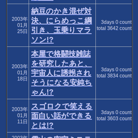
納豆のかき混ぜ対
2003年
決、にらめっこ綱
3days
0
count
01月
total
3642
count
引き、玉乗りマラ
25日
ソン!?
本屋で格闘技雑誌
を研究したあと、
2003年
3days
0
count
宇宙人に誘拐され
01月
total
3834
count
18日
そうになる安純ち
ゃん!?
スゴロクで笑える
2003年
3days
0
count
面白い話ができる
01月
total
3603
count
11日
とは!?
2003年