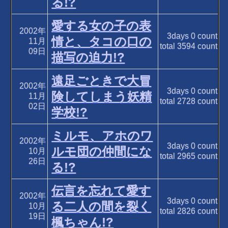
る!?
愛する女の子の表
2002年
3days
0
count
情と、タコの口の
11月
total
3594
count
09日
描写の迫力!?
遠足ごときで大冒
2002年
3days
0
count
険してしまう妖精
11月
total
2728
count
02日
学校!?
ミルモ、アホのワ
2002年
3days
0
count
ルモ団の仲間にな
10月
total
2965
count
26日
る!?
伝言を忘れて愛す
2002年
3days
0
count
る二人の間を裂く
10月
total
2826
count
19日
楓ちゃん!?