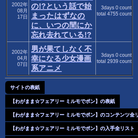
2002年
の!?という話で始
3days
0
count
08月
total
4755
count
まったはずなの
17日
に、いつの間にか
忘れ去れている!?
男が果てしなく不
2002年
3days
0
count
幸になる少女漫画
04月
total
2939
count
07日
系アニメ
サイトの表紙
【わがまま☆フェアリー ミルモでポン】の表紙
【わがまま☆フェアリー ミルモでポン】のコンテンツ全
【わがまま☆フェアリー ミルモでポン】の入手全リスト