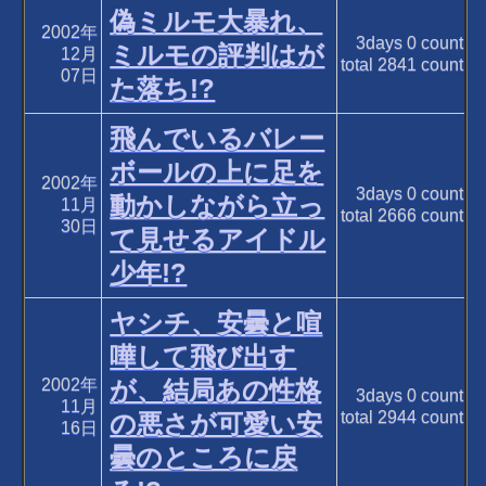
偽ミルモ大暴れ、
2002年
3days
0
count
ミルモの評判はが
12月
total
2841
count
07日
た落ち!?
飛んでいるバレー
ボールの上に足を
2002年
3days
0
count
動かしながら立っ
11月
total
2666
count
30日
て見せるアイドル
少年!?
ヤシチ、安曇と喧
嘩して飛び出す
2002年
が、結局あの性格
3days
0
count
11月
total
2944
count
の悪さが可愛い安
16日
曇のところに戻