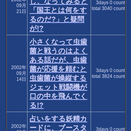
し、なってみると
3days
0
count
09月
total
3040
count
「国王とは何をす
21日
るのだ?」と疑問
が!?
小さくなって虫歯
菌と戦うのはよく
ある話だが、虫歯
2002年
菌が応援を頼むと
3days
0
count
09月
total
3824
count
虫歯菌が操縦する
14日
ジェット戦闘機が
口の中を飛んでく
る!?
占いをする妖精カ
2002年
ードに、ブースタ
3days
0
count