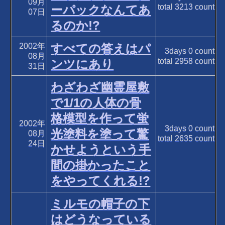
09月
total
3213
count
ーパックなんてあ
07日
るのか!?
2002年
すべての答えはパ
3days
0
count
08月
total
2958
count
ンツにあり
31日
わざわざ幽霊屋敷
で1/1の人体の骨
格模型を作って蛍
2002年
3days
0
count
光塗料を塗って驚
08月
total
2635
count
24日
かせようという手
間の掛かったこと
をやってくれる!?
ミルモの帽子の下
はどうなっている