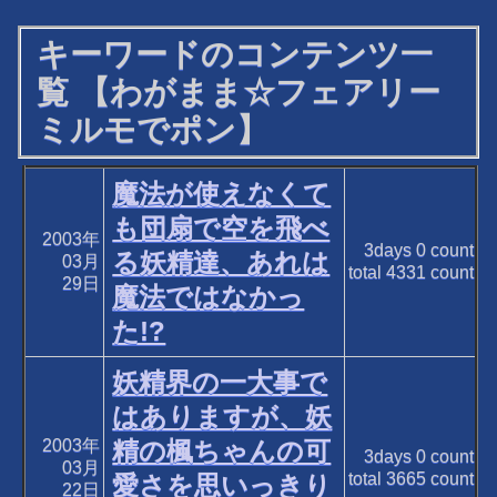
キーワードのコンテンツ一
覧 【わがまま☆フェアリー
ミルモでポン】
魔法が使えなくて
も団扇で空を飛べ
2003年
3days
0
count
る妖精達、あれは
03月
total
4331
count
29日
魔法ではなかっ
た!?
妖精界の一大事で
はありますが、妖
2003年
精の楓ちゃんの可
3days
0
count
03月
total
3665
count
愛さを思いっきり
22日