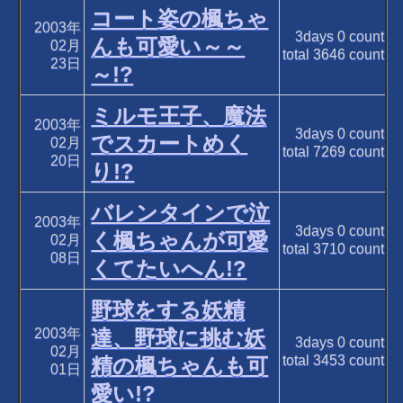
コート姿の楓ちゃ
2003年
3days
0
count
んも可愛い～～
02月
total
3646
count
23日
～!?
ミルモ王子、魔法
2003年
3days
0
count
でスカートめく
02月
total
7269
count
20日
り!?
バレンタインで泣
2003年
3days
0
count
く楓ちゃんが可愛
02月
total
3710
count
08日
くてたいへん!?
野球をする妖精
2003年
達、野球に挑む妖
3days
0
count
02月
total
3453
count
精の楓ちゃんも可
01日
愛い!?