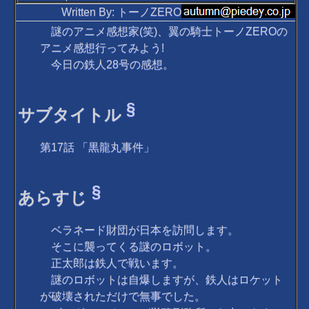
Written By: トーノZERO
謎のアニメ感想家(笑)、翼の騎士トーノZEROの
アニメ感想行ってみよう!
今日の鉄人28号の感想。
§
サブタイトル
第17話 「黒龍丸事件」
§
あらすじ
ベラネード財団が日本を訪問します。
そこに襲ってくる謎のロボット。
正太郎は鉄人で戦います。
謎のロボットは自爆しますが、鉄人はロケット
が破壊されただけで無事でした。