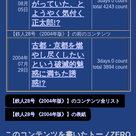
3days
0
count
がっていた、と
08月
total
4243
count
05日
ようやく気付く
正太郎!?
【鉄人28号 《2004年版》】の前のコンテンツ
古都・京都を燃
やし尽くしたい
2004年
3days
0
count
という破滅的魅
07月
total
3894
count
29日
惑に満ちた誘
惑!?
【鉄人28号 《2004年版》】のコンテンツ全リスト
【鉄人28号 《2004年版》】の表紙
このコンテンツを書いたトーノZERO