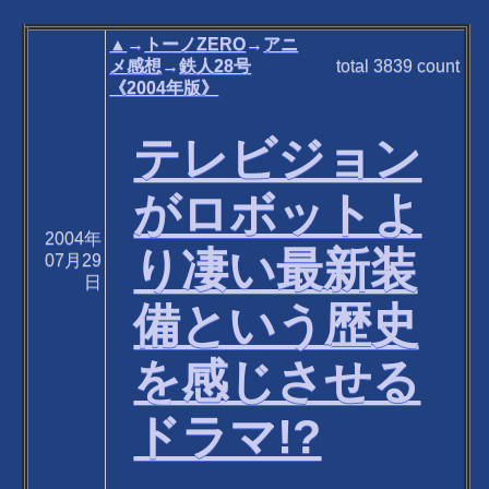
▲
→
トーノZERO
→
アニ
メ感想
→
鉄人28号
total
3839
count
《2004年版》
テレビジョン
がロボットよ
2004年
り凄い最新装
07月29
日
備という歴史
を感じさせる
ドラマ!?