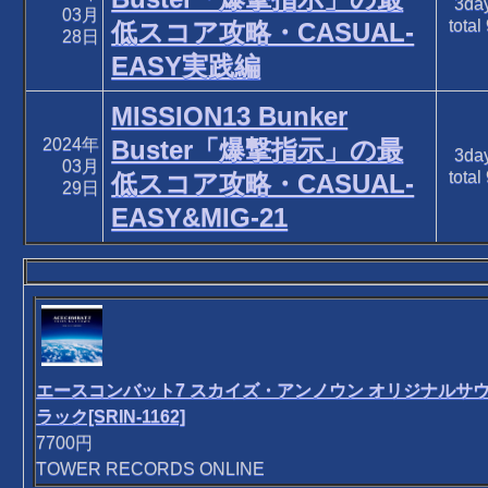
3da
03月
total
低スコア攻略・CASUAL-
28日
EASY実践編
MISSION13 Bunker
2024年
Buster「爆撃指示」の最
3da
03月
total
低スコア攻略・CASUAL-
29日
EASY&MIG-21
エースコンバット7 スカイズ・アンノウン オリジナルサ
ラック[SRIN-1162]
7700円
TOWER RECORDS ONLINE