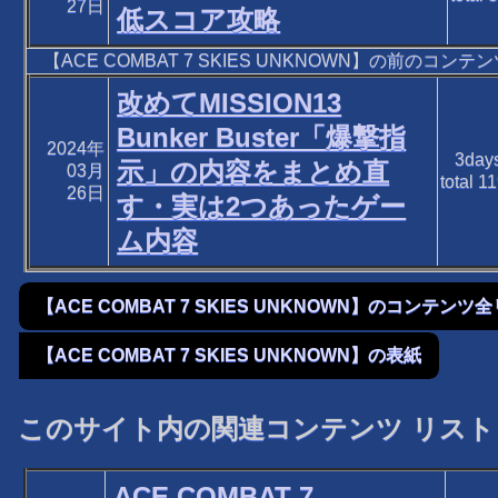
27日
低スコア攻略
【ACE COMBAT 7 SKIES UNKNOWN】の前のコンテ
改めてMISSION13
Bunker Buster「爆撃指
2024年
3day
示」の内容をまとめ直
03月
total
11
26日
す・実は2つあったゲー
ム内容
【ACE COMBAT 7 SKIES UNKNOWN】のコンテンツ
【ACE COMBAT 7 SKIES UNKNOWN】の表紙
このサイト内の関連コンテンツ リスト
ACE COMBAT 7