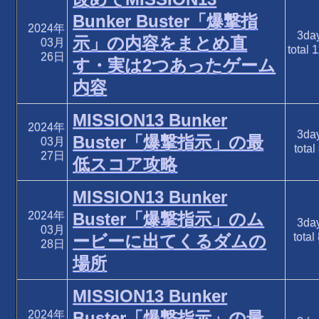
Bunker Buster「爆撃指
2024年
3da
示」の内容をまとめ直
03月
total
1
26日
す・実は2つあったゲーム
内容
MISSION13 Bunker
2024年
3da
Buster「爆撃指示」の最
03月
total
27日
低スコア攻略
MISSION13 Bunker
2024年
Buster「爆撃指示」のム
3da
03月
total
ービーに出てくるダムの
28日
場所
MISSION13 Bunker
2024年
Buster「爆撃指示」の最