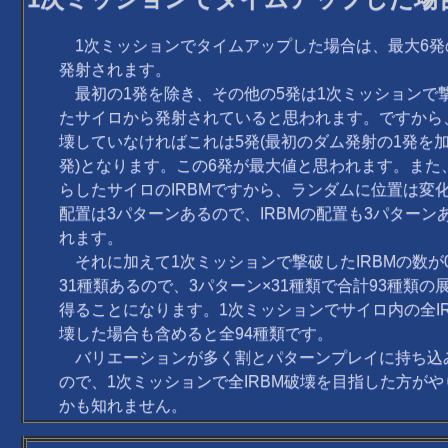
1次ミッションでタイムアップした場合は、最大6発の
発射されます。
最初の1発を除き、その他の5発は1次ミッションで
たサイロから発射されていると思われます。ですから
壊していなければこれは5発(最初のダム発射の1発を加
発)となります。この6発が最大値と思われます。また
らしたサイロのIRBMですから、ランダムに位置は変
配置は3パターンあるので、IRBMの配置も3パターン
れます。
それに加えて1次ミッションで撃破したIRBMの数が
31種類あるので、3パターン×31種類で合計93種類の
得ることになります。1次ミッションでサイロ内の全I
壊した場合も含めると全94種類です。
バリエーションが多く割とパターンプレイに持ち込
ので、1次ミッションで全IRBM破壊を目指した方が
かも知れません。