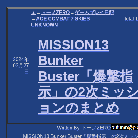
▲
→
トーノZERO
→
ゲームプレイ日記
→
ACE COMBAT 7 SKIES
total
1
UNKNOWN
MISSION13
Bunker
2024年
03月27
Buster「爆撃指
日
示」の2次ミッ
ョンのまとめ
Written By: トーノZERO
MISSION13 Bunker Buster「爆撃指示」の2次ミ