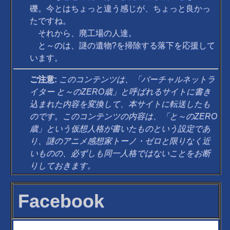
礫。今とはちょっと違う感じが、ちょっと良かっ
たですね。
それから、廃工場の人達。
と～のは、謎の遺物?を掃除する落下を応援して
います。
ご注意:
このコンテンツは、「バーチャルネットラ
イター と～のZERO歳」と呼ばれるサイトに書き
込まれた内容を変換して、本サイトに転送したも
のです。このコンテンツの内容は、「と～のZERO
歳」という仮想人格が書いたものという設定であ
り、謎のアニメ感想家トーノ・ゼロと限りなく近
いものの、必ずしも同一人格ではないことをお断
りしておきます。
Facebook