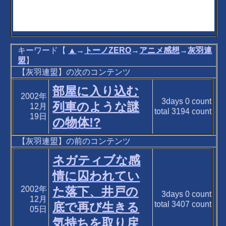
キーワード【
▲
→
トーノZERO
→
アニメ感想
→
灰羽連
盟
】
【灰羽連盟】の次のコンテンツ
部屋に入り込む
2002年
3days
0
count
列車のような謎
12月
total
3194
count
19日
の物体!?
【灰羽連盟】の前のコンテンツ
ネガティブな感
情に囚われてい
2002年
た落下、井戸の
3days
0
count
12月
total
3407
count
底で再び生きる
05日
気持ちを取り戻