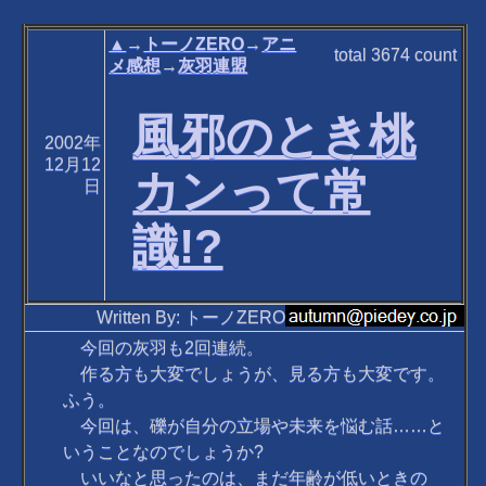
▲
→
トーノZERO
→
アニ
total
3674
count
メ感想
→
灰羽連盟
風邪のとき桃
2002年
12月12
カンって常
日
識!?
Written By: トーノZERO
今回の灰羽も2回連続。
作る方も大変でしょうが、見る方も大変です。
ふう。
今回は、礫が自分の立場や未来を悩む話……と
いうことなのでしょうか?
いいなと思ったのは、まだ年齢が低いときの