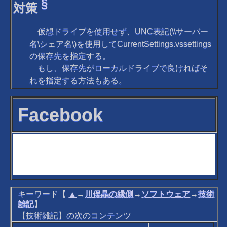
§
対策
仮想ドライブを使用せず、UNC表記(\\サーバー
名\シェア名\)を使用してCurrentSettings.vssettings
の保存先を指定する。
もし、保存先がローカルドライブで良ければそ
れを指定する方法もある。
Facebook
キーワード【
▲
→
川俣晶の縁側
→
ソフトウェア
→
技術
雑記
】
【技術雑記】の次のコンテンツ