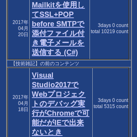
Mailkitを使用し
てSSL+POP
2017年
before SMTPで
3days
0
count
04月
total
10219
count
添付ファイル付
20日
き電子メールを
送信する (C#)
【技術雑記】の前のコンテンツ
Visual
Studio2017で
Webプロジェク
2017年
3days
0
count
トのデバッグ実
04月
total
5315
count
18日
行がChromeで可
能だがIEで出来
ないとき