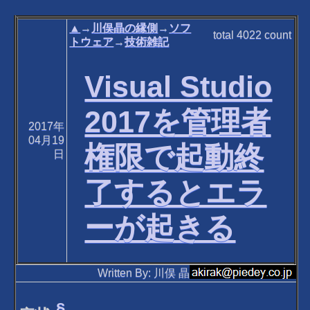
▲
→
川俣晶の縁側
→
ソフ
total
4022
count
トウェア
→
技術雑記
Visual Studio
2017を管理者
2017年
04月19
権限で起動終
日
了するとエラ
ーが起きる
Written By: 川俣 晶
§