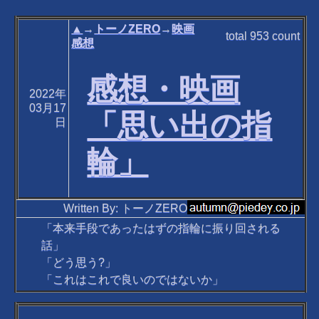
▲
→
トーノZERO
→
映画
total
953
count
感想
感想・映画
2022年
03月17
「思い出の指
日
輪」
Written By: トーノZERO
「本来手段であったはずの指輪に振り回される
話」
「どう思う?」
「これはこれで良いのではないか」