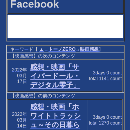
Facebook
キーワード【
▲
→
トーノZERO
→
映画感想
】
【映画感想】の次のコンテンツ
感想・映画「サ
2022年
3days
0
count
イバードール・
03月
total
1141
count
17日
デジタル零子」
【映画感想】の前のコンテンツ
感想・映画「ホ
2022年
ワイトトラッシ
3days
0
count
03月
total
1270
count
ュ～その日暮ら
14日