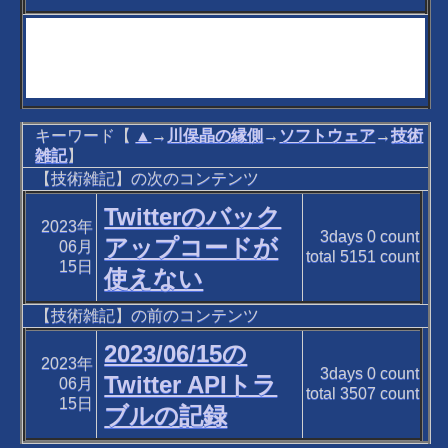
キーワード【
▲
→
川俣晶の縁側
→
ソフトウェア
→
技術
雑記
】
【技術雑記】の次のコンテンツ
Twitterのバック
2023年
3days
0
count
アップコードが
06月
total
5151
count
15日
使えない
【技術雑記】の前のコンテンツ
2023/06/15の
2023年
3days
0
count
Twitter APIトラ
06月
total
3507
count
15日
ブルの記録