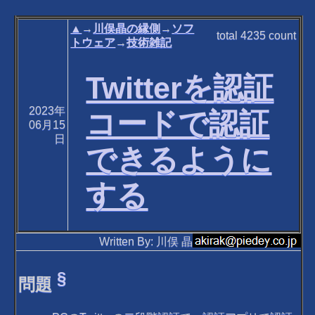
▲
→
川俣晶の縁側
→
ソフ
total
4235
count
トウェア
→
技術雑記
Twitterを認証
2023年
コードで認証
06月15
日
できるように
する
Written By: 川俣 晶
§
問題