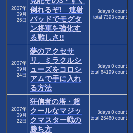
見記その3・すぐ
2007年
倒れるぞ! 連射
3days
0
count
09月
total
7393
count
パッドでモグタ
26日
ン将軍を強化す
る難しさ!!
夢のアクセサ
リ、ミラクルシ
2007年
3days
0
count
ューズをコロシ
09月
total
64199
count
24日
アムで手に入れ
る方法
狂信者の塔・超
2007年
クールなマジッ
3days
0
count
09月
total
26460
count
クマスター戦の
22日
勝ち方