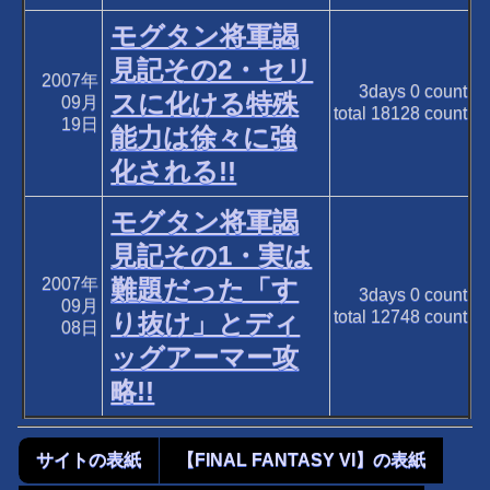
モグタン将軍謁
見記その2・セリ
2007年
3days
0
count
スに化ける特殊
09月
total
18128
count
19日
能力は徐々に強
化される!!
モグタン将軍謁
見記その1・実は
2007年
難題だった「す
3days
0
count
09月
total
12748
count
り抜け」とディ
08日
ッグアーマー攻
略!!
サイトの表紙
【FINAL FANTASY VI】の表紙