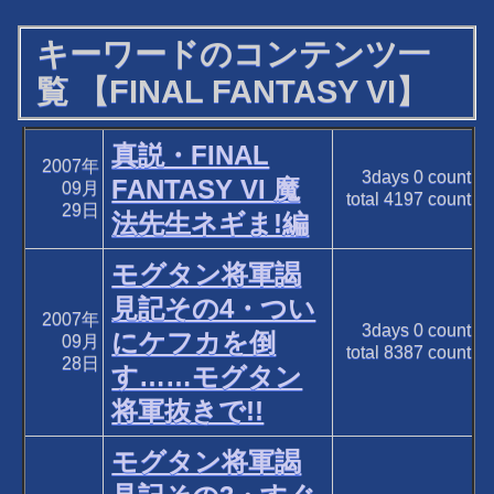
キーワードのコンテンツ一
覧 【FINAL FANTASY VI】
真説・FINAL
2007年
3days
0
count
FANTASY VI 魔
09月
total
4197
count
29日
法先生ネギま!編
モグタン将軍謁
見記その4・つい
2007年
3days
0
count
にケフカを倒
09月
total
8387
count
28日
す……モグタン
将軍抜きで!!
モグタン将軍謁