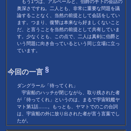
もう1つは、アルベールと、伯爵の手下の会話の
奥深さですね。二人とも、非常に重要な問題を議
論することなく、当然の前提として会話をしてい
ます。つまり、復讐は本来なら好ましくないこと
だ、と言うことを当然の前提として共有していま
す。少なくとも、この点で、二人は真剣に伯爵と
いう問題に向き合っているという同じ立場に立っ
ています。
§
今回の一言
ダングラール「待ってくれ」
宇宙船のハッチが閉じながら、取り残された者
が「待ってくれ」というのは、まるで宇宙戦艦ヤ
マト第1話……。もっとも、ヤマトでのこの台詞
は、宇宙船の外に放り出された者が言う言葉でし
たが。