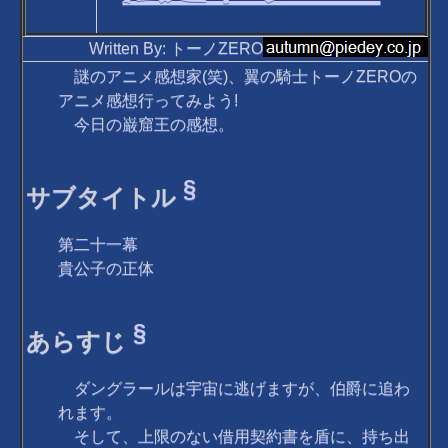
Written By: トーノZERO
謎のアニメ感想家(笑)、翼の騎士トーノZEROの
アニメ感想行ってみよう!
今日の巌窟王の感想。
§
サブタイトル
第二十一幕
貴公子の正体
§
あらすじ
ダングラールは宇宙に逃げますが、伯爵に追わ
れます。
そして、上限のない借用契約書を盾に、持ち出