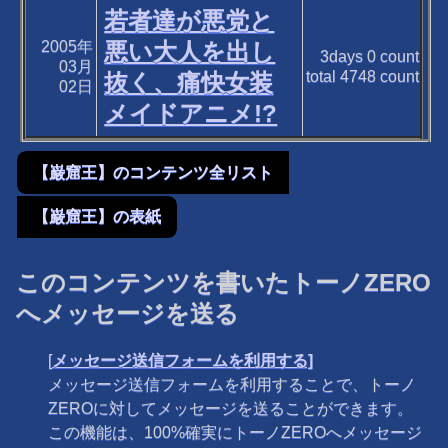
若者達が悪党と
2005年
悪い大人を出し
3days
0
count
03月
total
4748
count
抜く、痛快女装
02日
メイドアニメ!?
【巌窟王】のコンテンツ全リスト
【巌窟王】の表紙
このコンテンツを書いたトーノZERO
へメッセージを送る
[
メッセージ送信フォームを利用する]
メッセージ送信フォームを利用することで、トーノ
ZEROに対してメッセージを送ることができます。
この機能は、100%確実にトーノZEROへメッセージ