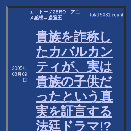
▲
→
トーノZERO
→
アニ
total
5081
count
メ感想
→
巌窟王
貴族を詐称し
たカバルカン
ティが、実は
2005年
03月09
貴族の子供だ
日
ったという真
実を証言する
法廷ドラマ!?