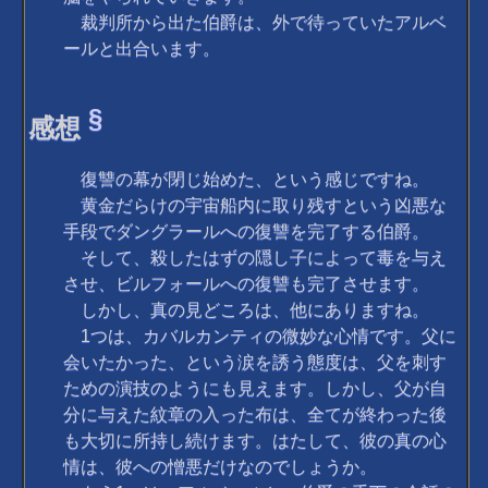
裁判所から出た伯爵は、外で待っていたアルベ
ールと出合います。
§
感想
復讐の幕が閉じ始めた、という感じですね。
黄金だらけの宇宙船内に取り残すという凶悪な
手段でダングラールへの復讐を完了する伯爵。
そして、殺したはずの隠し子によって毒を与え
させ、ビルフォールへの復讐も完了させます。
しかし、真の見どころは、他にありますね。
1つは、カバルカンティの微妙な心情です。父に
会いたかった、という涙を誘う態度は、父を刺す
ための演技のようにも見えます。しかし、父が自
分に与えた紋章の入った布は、全てが終わった後
も大切に所持し続けます。はたして、彼の真の心
情は、彼への憎悪だけなのでしょうか。