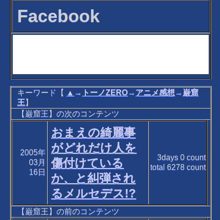
Facebook
キーワード【
▲
→
トーノZERO
→
アニメ感想
→
巌窟
王
】
【巌窟王】の次のコンテンツ
おまえの綺麗事
がどれだけ人を
2005年
3days
0
count
傷付けている
03月
total
6278
count
16日
か、と糾弾され
るメルセデス!?
【巌窟王】の前のコンテンツ