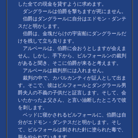
した全ての現金を貸すように求めます。
ダングラールは伯爵を撃ちますが死にません。
伯爵はダングラールに自分はエドモン・ダンテ
スだと明かします。
伯爵は、金塊だらけの宇宙船にダングラールだ
けを残して立ち去ります。
アルベールは、伯爵に会おうとしますが会えま
せん。しかし、手下から、ビルフォールンの裁判
があると聞き、そこに伯爵が来ると考えます。
アルベールは裁判所には入れません。
裁判の中で、カバルカンティが証人として出ま
す。そこで、彼はビルフォールとダングラール男
爵夫人の不義の子供だと証言します。そして、会
いたかったよ父さん、と言い油断したところで彼
を刺します。
ベッドに寝かされるビルフォールに、伯爵は自
分がエドモン・ダンテスだと明かします。そし
て、ビルフォールは刺された針に塗られた毒で、
脳をやられていきます。