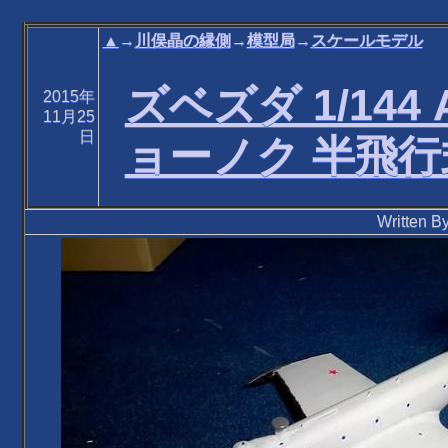
▲
→
川俣晶の縁側
→
模型局
→
スケールモデル
ズベズダ 1/144 
2015年
11月25
日
ョーノク 半飛
Written 