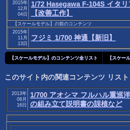
2015年
1/72 Hasegawa F-104S イ
12月
【改善工作】
04日
【スケールモデル】の前のコンテンツ
2015年
フジミ 1/700 神通【新旧】
11月
13日
【スケールモデル】のコンテンツ全リスト
【スケー
このサイト内の関連コンテンツ リスト
2013年
1/700 アオシマ フルハル重巡
08月
の組み立て説明書の誤植など
16日