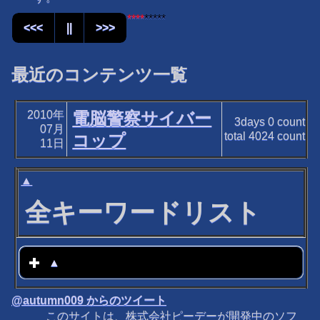
****
*****
<<<
||
>>>
最近のコンテンツ一覧
2010年
電脳警察サイバー
3days
0
count
07月
total
4024
count
コップ
11日
▲
全キーワードリスト
▲
click to expand contents
@autumn009 からのツイート
このサイトは、株式会社ピーデーが開発中のソフ