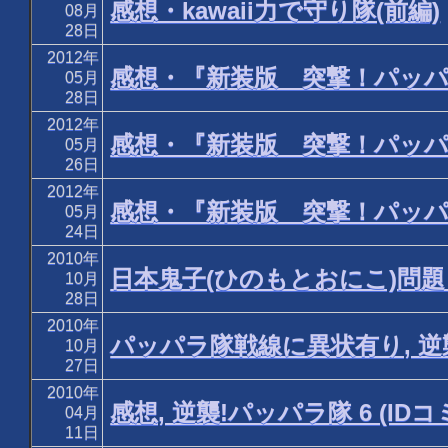
感想・kawaii力で守り隊(前編)
08月
28日
2012年
感想・『新装版 突撃！パッ
05月
28日
2012年
感想・『新装版 突撃！パッ
05月
26日
2012年
感想・『新装版 突撃！パッ
05月
24日
2010年
日本鬼子(ひのもとおにこ)問
10月
28日
2010年
パッパラ隊戦線に異状有り, 逆襲!
10月
27日
2010年
感想, 逆襲!パッパラ隊 6 (ID
04月
11日