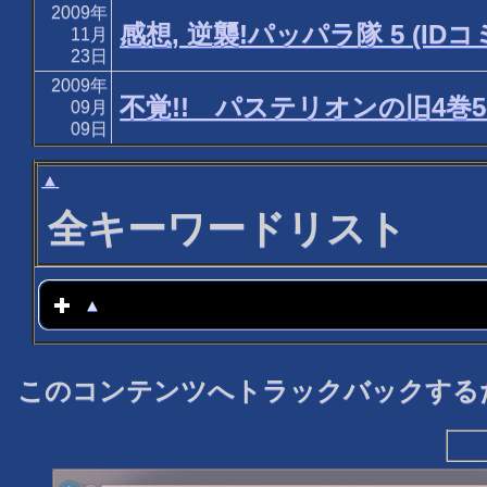
2009年
感想, 逆襲!パッパラ隊 5 (ID
11月
23日
2009年
不覚!! パステリオンの旧4巻
09月
09日
▲
全キーワードリスト
▲
click to expand contents
このコンテンツへトラックバックするた