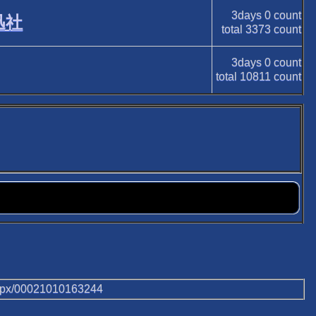
3days
0
count
迅社
total
3373
count
3days
0
count
total
10811
count
aspx/00021010163244