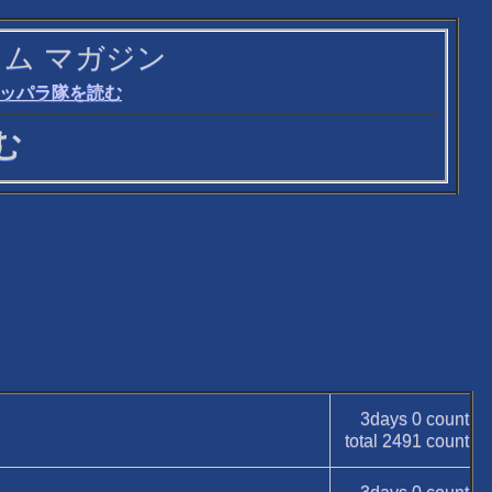
 オータム マガジン
ッパラ隊を読む
む
3days
0
count
total
2491
count