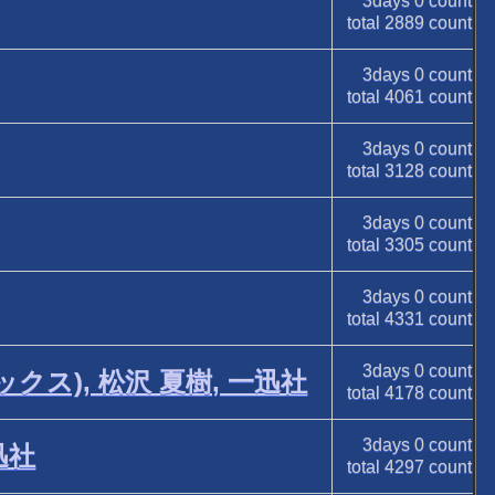
3days
0
count
total
2889
count
3days
0
count
total
4061
count
3days
0
count
total
3128
count
3days
0
count
total
3305
count
3days
0
count
total
4331
count
3days
0
count
クス), 松沢 夏樹, 一迅社
total
4178
count
3days
0
count
迅社
total
4297
count