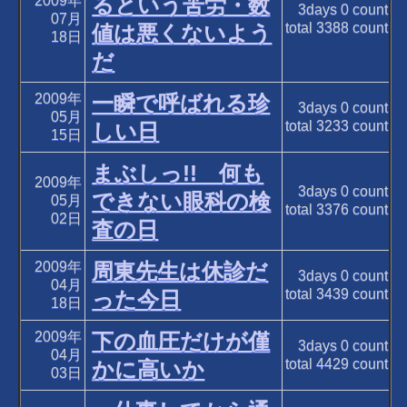
2009年
るという苦労・数
3days
0
count
07月
total
3388
count
値は悪くないよう
18日
だ
2009年
一瞬で呼ばれる珍
3days
0
count
05月
total
3233
count
しい日
15日
まぶしっ!! 何も
2009年
3days
0
count
できない眼科の検
05月
total
3376
count
02日
査の日
2009年
周東先生は休診だ
3days
0
count
04月
total
3439
count
った今日
18日
2009年
下の血圧だけが僅
3days
0
count
04月
total
4429
count
かに高いか
03日