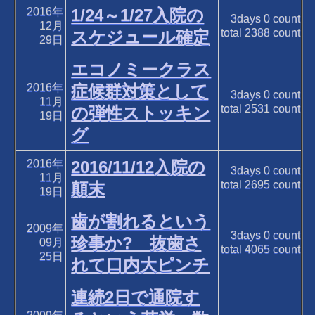
2016年
1/24～1/27入院の
3days
0
count
12月
total
2388
count
スケジュール確定
29日
エコノミークラス
2016年
症候群対策として
3days
0
count
11月
total
2531
count
の弾性ストッキン
19日
グ
2016年
2016/11/12入院の
3days
0
count
11月
total
2695
count
顛末
19日
歯が割れるという
2009年
3days
0
count
珍事か? 抜歯さ
09月
total
4065
count
25日
れて口内大ピンチ
連続2日で通院す