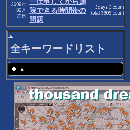
一仕事してから通
2009年
3days
0
count
院できる時間帯の
02月
total
3605
count
20日
問題
▲
全キーワードリスト
▲
click to expand contents