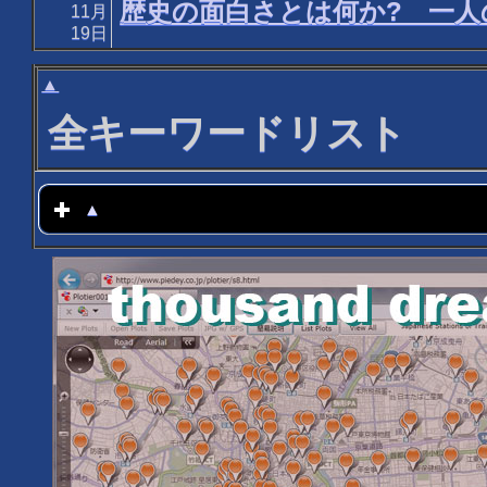
歴史の面白さとは何か? 一人
11月
19日
▲
全キーワードリスト
▲
click to expand contents