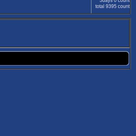
3days
0
count
total
9395
count