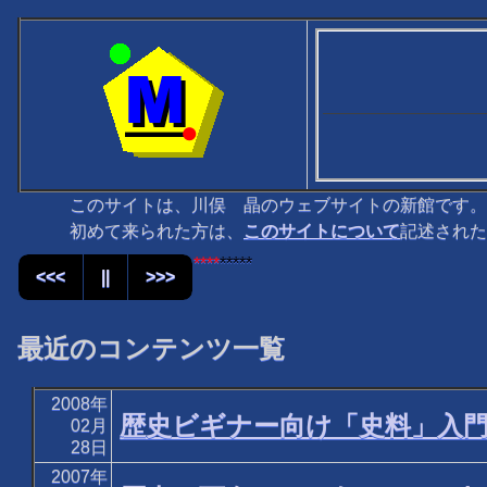
このサイトは、川俣 晶のウェブサイトの新館です。
初めて来られた方は、
このサイトについて
記述された
****
*****
<<<
||
>>>
最近のコンテンツ一覧
2008年
歴史ビギナー向け「史料」入
02月
28日
2007年