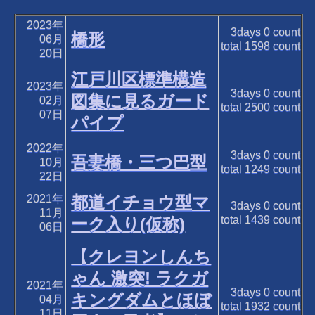
2023年
3days
0
count
橋形
06月
total
1598
count
20日
江戸川区標準構造
2023年
3days
0
count
図集に見るガード
02月
total
2500
count
07日
パイプ
2022年
3days
0
count
吾妻橋・三つ巴型
10月
total
1249
count
22日
2021年
都道イチョウ型マ
3days
0
count
11月
total
1439
count
ーク入り(仮称)
06日
【クレヨンしんち
ゃん 激突! ラクガ
2021年
3days
0
count
キングダムとほぼ
04月
total
1932
count
11日