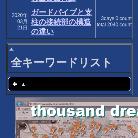
ガードパイプと支
2020年
3days
0
count
柱の接続部の構造
03月
total
2040
count
21日
の違い
▲
全キーワードリスト
▲
click to expand contents