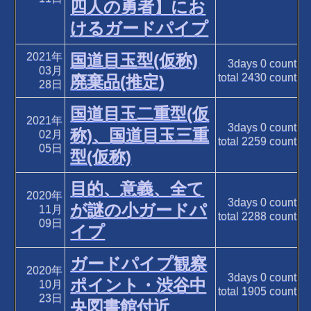
四人の勇者】にお
けるガードパイプ
2021年
国道目玉型(仮称)
3days
0
count
03月
total
2430
count
廃棄品(推定)
28日
国道目玉二重型(仮
2021年
3days
0
count
称)、国道目玉三重
02月
total
2259
count
05日
型(仮称)
目的、意義、全て
2020年
3days
0
count
が謎の小ガードパ
11月
total
2288
count
09日
イプ
ガードパイプ観察
2020年
3days
0
count
ポイント・渋谷中
10月
total
1905
count
23日
央図書館付近