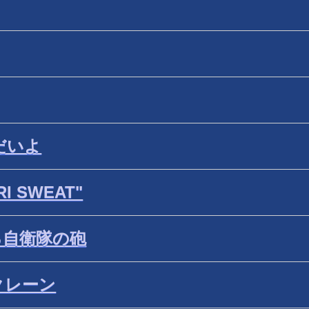
だいよ
 SWEAT"
る自衛隊の砲
クレーン