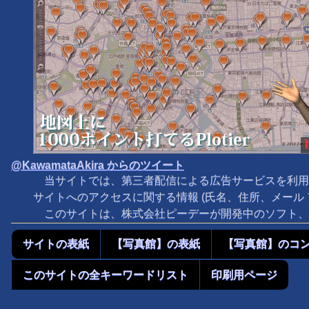
@KawamataAkira からのツイート
当サイトでは、第三者配信による広告サービスを利用
サイトへのアクセスに関する情報 (氏名、住所、メール
このサイトは、株式会社ピーデーが開発中のソフト、M
サイトの表紙
【写真館】の表紙
【写真館】のコ
このサイトの全キーワードリスト
印刷用ページ