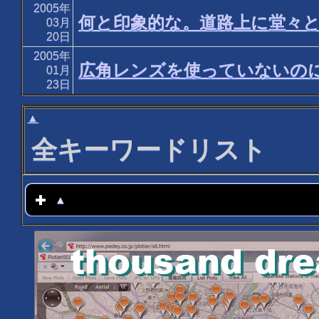
2005年
何と印象的な。道路上に堂々と
03月
20日
2005年
広角レンズを使っていないのに
01月
23日
▲
全キーワードリスト
▲
click to expand contents