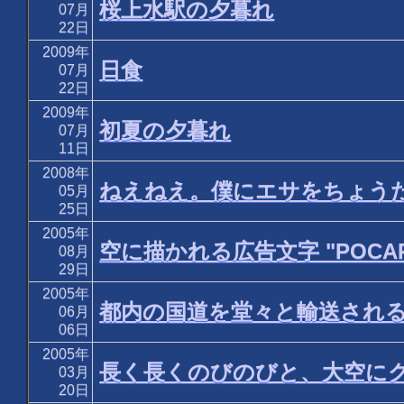
桜上水駅の夕暮れ
07月
22日
2009年
日食
07月
22日
2009年
初夏の夕暮れ
07月
11日
2008年
ねえねえ。僕にエサをちょう
05月
25日
2005年
空に描かれる広告文字 "POCARI
08月
29日
2005年
都内の国道を堂々と輸送され
06月
06日
2005年
長く長くのびのびと、大空に
03月
20日