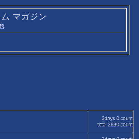
 オータム マガジン
館
3days
0
count
total
2880
count