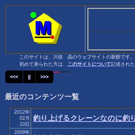
このサイトは、川俣 晶のウェブサイトの新館です。
初めて来られた方は、
このサイトについて
記述された
****
*****
<<<
||
>>>
最近のコンテンツ一覧
2012年
釣り上げるクレーンなのに釣
02月
10日
2009年