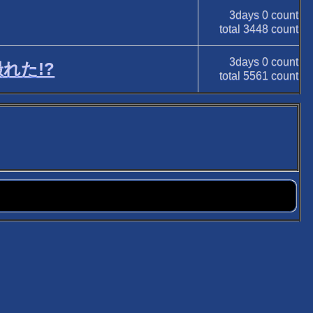
3days
0
count
total
3448
count
3days
0
count
れた!?
total
5561
count