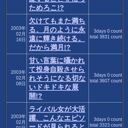
ためろこ!?
欠けてもまた満ち
2003年
る、月のように永
3days
0
count
02月
total
3831
count
遠に輝き続ける。
16日
だから満月!?
甘い言葉に囁かれ
て投身自殺させら
2003年
3days
0
count
れそうになる切な
02月
total
3607
count
08日
いドキドキな展
開!?
ライバル女が大活
2003年
躍、こんなエピソ
3days
0
count
02月
total
3323
count
ードが見られると
01日