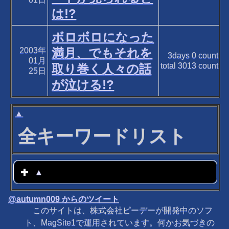
は!?
ボロボロになった
2003年
満月、でもそれを
3days
0
count
01月
total
3013
count
取り巻く人々の話
25日
が泣ける!?
▲
全キーワードリスト
▲
click to expand contents
@autumn009 からのツイート
このサイトは、株式会社ピーデーが開発中のソフ
ト、MagSite1で運用されています。何かお気づきの