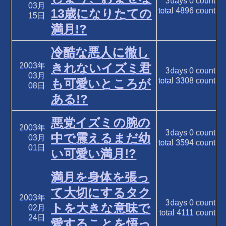
3days
0
count
03月
total
4896
count
13歳になりたての
15日
満月!?
冷酷な悪人に徹し
2003年
きれないイズミ君
3days
0
count
03月
total
3308
count
も可愛いところが
08日
ある!?
悪党イズミの腕の
2003年
3days
0
count
中で震えるまだ幼
03月
total
3594
count
01日
い可愛い満月!?
満月を身体を張っ
て大切にするタク
2003年
3days
0
count
トを大きな意味で
02月
total
4111
count
24日
愛することを悟っ