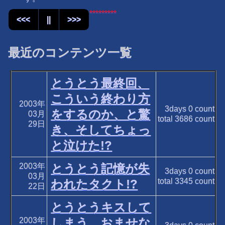
*********
<<<
||
>>>
最近のコンテンツ一覧
とうとう最終回、
こういう終わり方
2003年
3days
0
count
をするのか、と驚
03月
total
3686
count
29日
き、そしてちょっ
と泣けた!?
2003年
とうとう記憶が失
3days
0
count
03月
total
3345
count
われたタクト!?
22日
とうとうキスして
2003年
しまう、おませな