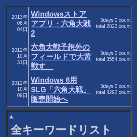
Windowsストア
2013年
3days
0
count
アプリ・六角大戦
06月
total
2822
count
04日
2
六角大戦予想外の
2012年
3days
0
count
フィールドで大苦
10月
total
3554
count
31日
戦す
Windows 8用
2012年
3days
0
count
SLG「六角大戦」
10月
total
8292
count
09日
販売開始へ
▲
全キーワードリスト