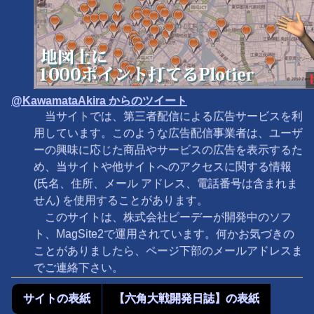
@KawamataAkira からのツイート
当サイトでは、第三者配信による広告サービスを利
用しています。このような広告配信事業者は、ユーザ
ーの興味に応じた商品やサービスの広告を表示するた
め、当サイトや他サイトへのアクセスに関する情報
(氏名、住所、メール アドレス、電話番号は含まれま
せん) を使用することがあります。
このサイトは、株式会社ピーデーが開発中のソフ
ト、MagSite2で運用されています。何かお気づきの
ことがありましたら、ページ下部のメールアドレスま
でご連絡下さい。
サイトの表紙
【六角大戦開発日誌】の表紙