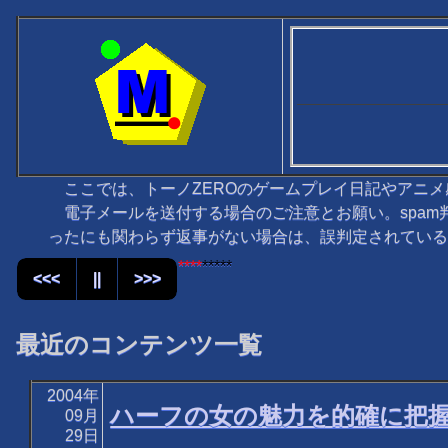
ここでは、トーノZEROのゲームプレイ日記やアニメ
電子メールを送付する場合のご注意とお願い。spam
ったにも関わらず返事がない場合は、誤判定されている可
****
*****
<<<
||
>>>
最近のコンテンツ一覧
2004年
ハーフの女の魅力を的確に把握
09月
29日