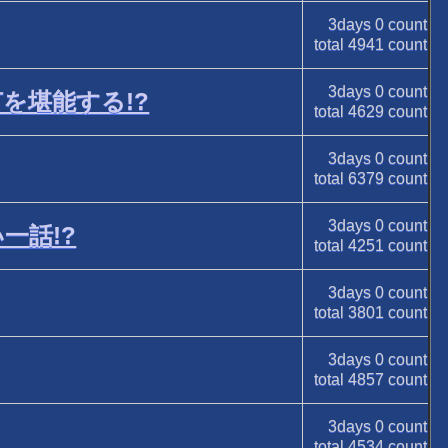
3days
0
count
total
4941
count
3days
0
count
を堪能する!?
total
4629
count
3days
0
count
total
6379
count
3days
0
count
一話!?
total
4251
count
3days
0
count
total
3801
count
3days
0
count
total
4857
count
3days
0
count
total
4534
count