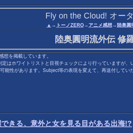
Fly on the Cloud!
▲
→
トーノZERO
→
アニメ感想
→
陸奥圓
陸奥圓明流外伝 修
感想を掲載しています。
判定はホワイトリストと目視チェックにより行っていますが、
能性があります。Subject等の表現を変えて、再送付してい
できる、意外と女を見る目がある出海!?