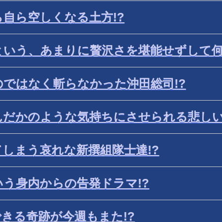
自ら空しくなる土方!?
いう、あまりに贅沢さを堪能せずして何
ではなく斬らなかった沖田総司!?
だかのような気持ちにさせられる悲しい
しまう哀れな新撰組隊士達!?
う身内からの告発ドラマ!?
きる奇跡が今週もまた!?