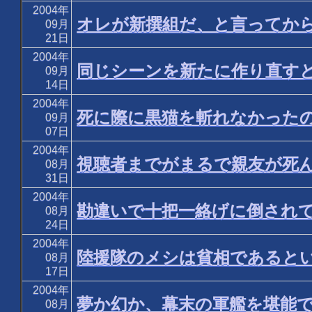
2004年
オレが新撰組だ、と言ってから
09月
21日
2004年
同じシーンを新たに作り直すと
09月
14日
2004年
死に際に黒猫を斬れなかったの
09月
07日
2004年
視聴者までがまるで親友が死ん
08月
31日
2004年
勘違いで十把一絡げに倒されて
08月
24日
2004年
陸援隊のメシは貧相であるとい
08月
17日
2004年
夢か幻か、幕末の軍艦を堪能で
08月