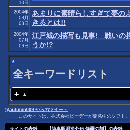
10日
2004年
あまりに素晴らしすぎて夢の
08月
きるとは!!
03日
2004年
江戸城の描写も見事! 戦いの
07月
うか!?
06日
▲
全キーワードリスト
▲
click to expand contents
@autumn009 からのツイート
このサイトは、株式会社ピーデーが開発中のソフト、M
サイトの表紙
【陸奥圓明流外伝 修羅の刻】の表紙