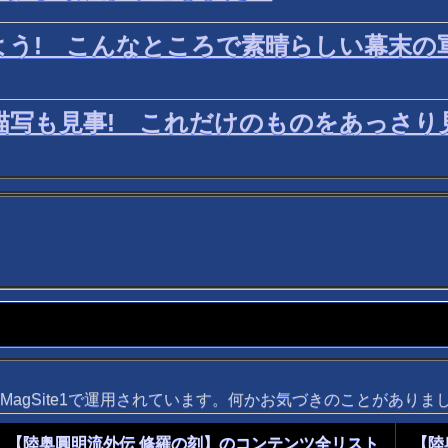
よう! こんなところで素晴らしい幕末の
描写も見事! これだけのものをあっさ
agSite1で運用されています。何かお気づきのことがあり
【陸奥圓明流外伝 修羅の刻】のコンテンツ全リスト
【陸