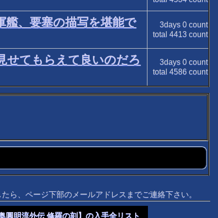
軍艦、要塞の描写を堪能で
3days
0
count
total
4413
count
り見せてもらえて良いのだろ
3days
0
count
total
4586
count
ましたら、ページ下部のメールアドレスまでご連絡下さい。
奥圓明流外伝 修羅の刻】の入手全リスト